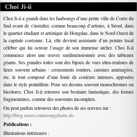
Choi Ji-ii
Choi Ji-ii a grandi dans les faubourgs d’une petite ville de Corée du
Sud avant de s’installer, comme beaucoup d’artistes, à Séoul, dans
le quartier étudiant et artistique de Hongdae, dans le Nord-Ouest de
la capitale coréenne. Là, elle devient assistante d’un peintre local
célèbre qui lui octroie l’usage de son immense atelier. Choi Ji-ii
commence alors une œuvre surdimensionnée avec des tableaux
géants. Ses grandes toiles sont des bijoux de vues ultra-réalistes de
lieux souvent urbains : croisements routiers, cuisines aménagées,
etc. le tout composé d’une foule de couleurs intenses, apposées
dans le style pointilliste. Pour ses dessins souvent monochromes ou
bicolores, Choi Ji-ii retrouve son bestiaire fantastique, des formes
fragmentaires, comme des souvenirs incomplets.
On peut parfois retrouver des photos de ses œuvres sur :
http://blog.naver.com/orangehone.do
Publications :
Illustrations intérieures :