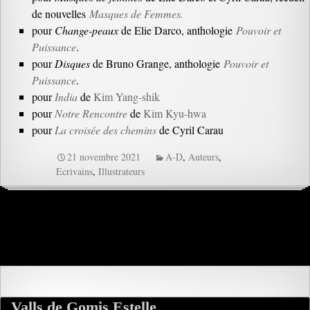
de nouvelles
Masques de Femmes.
pour
Change-peaux
de Elie Darco, anthologie
Pouvoir et
Puissance
.
pour
Disques
de Bruno Grange, anthologie
Pouvoir et
Puissance
.
pour
India
de
Kim Yang-shik
pour
Notre Rencontre
de
Kim Kyu-hwa
pour
La croisée des chemins
de Cyril Carau
21 novembre 2021
A-D
,
Auteurs
,
Ecrivains
,
Illustrateurs
Valls de Gomis Estelle