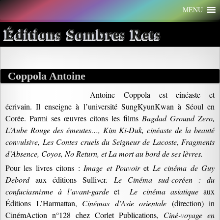
Aller
MENU
au
contenu
Éditions Sombres Rets
Coppola Antoine
Antoine Coppola est cinéaste et
écrivain. Il enseigne à l’université SungKyunKwan à Séoul en
Corée. Parmi ses œuvres citons les films
Bagdad Ground Zero,
L’Aube Rouge des émeutes…, Kim Ki-Duk, cinéaste de la beauté
convulsive, Les Contes cruels du Seigneur de Lacoste
,
Fragments
d’Absence, Coyos, No Return, et La mort au bord de ses lèvres.
Pour les livres citons :
Image et Pouvoir
et
Le cinéma de Guy
Debord
aux éditions Sulliver.
Le Cinéma sud-coréen : du
confuciasnisme à l’avant-garde
et
Le cinéma asiatique
aux
Éditions L’Harmattan,
Cinémas d’Asie orientale
(direction) in
CinémAction n°128 chez Corlet Publications,
Ciné-voyage en