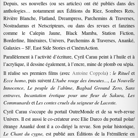
Depuis, ses nouvelles (ou ses articles) ont été publiés dans des
anthologies… notamment aux Éditions du Riez, Sombres Rets,
Rivière Blanche, Flatland, Dreampress, Parchemins & Traverses,
Nostradamus et Netscripteurs, ou dans des revues et fanzines
comme le Calepin Jaune, Black Mamba, Station Fiction,
Borderline, Itinéraires, Univers, Parchemins & Traverses, Ananké,
Galaxies – SF, East Side Stories et CinémAction.
Parallèlement à l’activité d’écriture, Cyril Carau peint à l’huile et à
l’acrylique, il dessine également, à l’encre, mine de plomb ou sépia.
Il réalise ses premiers films (avec
Antoine Coppola
) :
le Rituel
et
Ecce homo
, puis suivent
L’Aube rouge des émeutes…, La Nouvelle
Innocence
,
Le peuple de l’abîme
,
Bagbad Ground Zero, Sans
entraves, Incantation érotique pour une fleur de Sakura, Les
Communards
et
Les contes cruels du seigneur de Lacoste.
Cyril Carau s’occupe du portail OutreMonde et de sa web-revue
Univers. Il est aussi le co-créateur avec Elie Darco du portail polar/
étrange Ananké dont il a co-dirigé la revue. Son polar historique,
Le Chant du cygne,
est publié aux Éditions de la Frémillerie en