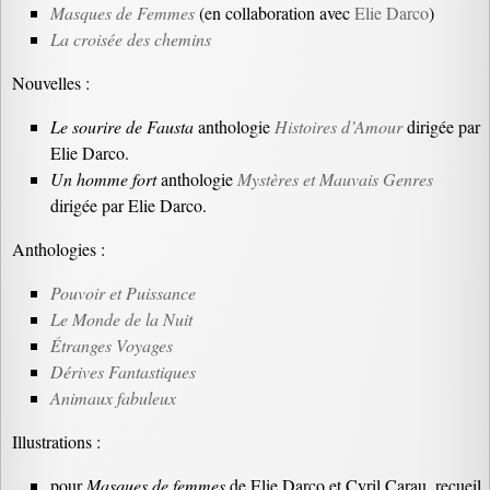
Masques de Femmes
(en collaboration avec
Elie Darco
)
La croisée des chemins
Nouvelles :
Le sourire de Fausta
anthologie
Histoires d’Amour
dirigée par
Elie Darco.
Un homme fort
anthologie
Mystères et Mauvais Genres
dirigée par Elie Darco.
Anthologies :
Pouvoir et Puissance
Le Monde de la Nuit
Étranges Voyages
Dérives Fantastiques
Animaux fabuleux
Illustrations :
pour
Masques de femmes
de Elie Darco et Cyril Carau, recueil