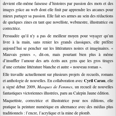
devient elle-même faiseuse d’histoires par passion des mots et des
images grâce au web dont elle finit par apprendre les arcanes pour
mieux partager sa passion. Elle fait ses armes au sein des rédactions
de quelques zines en tant que novelliste, webmestre, illustratrice ou
correctrice.
Persuadée qu’il n’y a pas de meilleur moyen pour voyager qu’un
livre à la main, sans renier les grands classiques, elle préfère
aujourd’hui se pencher sur les littératures noires et imaginaires. «
Mauvais genres », dit-on, mais pourtant bien plus à même
d’insuffler l’amour des arts écrits aux gens que les gros tirages
d’une certaine littérature blanche et autre « nouveau roman ».
Elle travaille actuellement sur plusieurs projets de recueils, romans
Cyril
Carau
et anthologie de nouvelles. En collaboration avec
, elle
a signé début 2009,
Masques de Femmes
, un recueil de nouvelles
fantastiques victoriennes illustrées, paru au Calepin Jaune édition.
Maquettiste, correctrice et illustratrice pour nos éditions, elle
pratique la peinture numérique en alternance avec des médias plus
traditionnels : l’encre, l’acrylique et la mine de plomb.