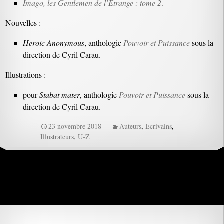
Imago, les Gentlemen de l’Étrange : tome 2
.
Nouvelles :
Heroic Anonymous
, anthologie
Pouvoir et Puissance
sous la
direction de Cyril Carau.
Illustrations :
pour
Stabat mater
, anthologie
Pouvoir et Puissance
sous la
direction de Cyril Carau.
23 novembre 2018
Auteurs
,
Ecrivains
,
Illustrateurs
,
U-Z