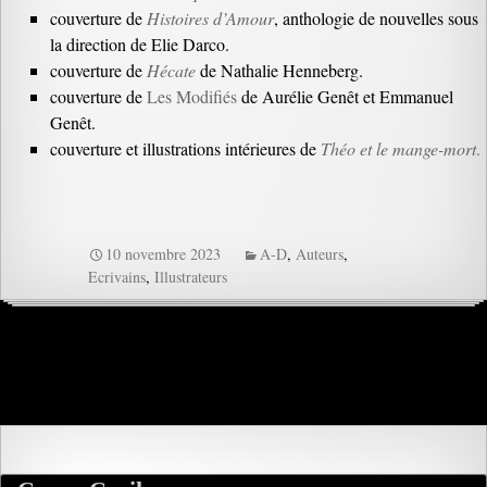
couverture de
Histoires d’Amour
, anthologie de nouvelles sous
la direction de Elie Darco.
couverture de
Hécate
de Nathalie Henneberg.
couverture de
Les Modifiés
de Aurélie Genêt et Emmanuel
Genêt.
couverture et illustrations intérieures de
Théo et le mange-mort
.
10 novembre 2023
A-D
,
Auteurs
,
Ecrivains
,
Illustrateurs