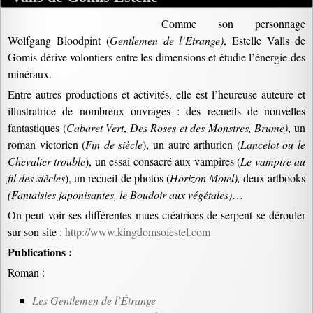
Comme son personnage
Wolfgang Bloodpint (
Gentlemen de l’Etrange)
, Estelle Valls de
Gomis dérive volontiers entre les dimensions et étudie l’énergie des
minéraux.
Entre autres productions et activités, elle est l’heureuse auteure et
illustratrice de nombreux ouvrages : des recueils de nouvelles
fantastiques (
Cabaret Vert
,
Des Roses et des Monstres, Brume)
, un
roman victorien (
Fin de siècle
), un autre arthurien (
Lancelot ou le
Chevalier trouble
), un essai consacré aux vampires (
Le vampire au
fil des siècles
), un recueil de photos (
Horizon Motel),
deux artbooks
(Fantaisies japonisantes, le Boudoir aux végétales)
…
On peut voir ses différentes mues créatrices de serpent se dérouler
sur son site :
http://www.kingdomsofestel.com
Publications :
Roman :
Les Gentlemen de l’Étrange