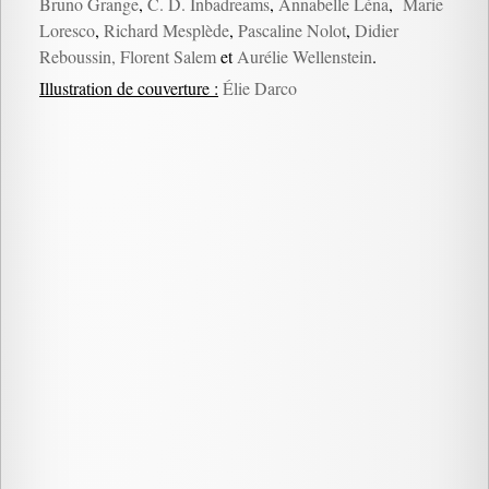
Bruno Grange
,
C. D. Inbadreams
,
Annabelle Léna
,
Marie
Loresco
,
Richard Mesplède
,
Pascaline Nolot
,
Didier
Reboussin,
Florent Salem
et
Aurélie Wellenstein
.
Illustration de couverture :
Élie Darco