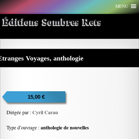
Aller
MENU
au
contenu
Éditions Sombres Rets
Etranges Voyages, anthologie
15,00
€
Cyril Carau
Dirigée par :
anthologie de nouvelles
Type d’ouvrage :