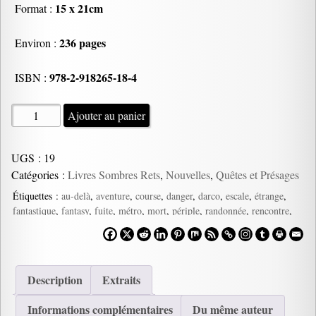
15 x 21cm
Format :
236 pages
Environ :
978-2-918265-18-4
ISBN :
quantité
Ajouter au panier
de
Etranges
UGS :
19
Voyages,
Catégories :
Livres Sombres Rets
,
Nouvelles
,
Quêtes et Présages
anthologie
Étiquettes :
au-delà
,
aventure
,
course
,
danger
,
darco
,
escale
,
étrange
,
fantastique
,
fantasy
,
fuite
,
métro
,
mort
,
périple
,
randonnée
,
rencontre
,
science-fiction
,
train
,
virée
,
voyage
Description
Extraits
Informations complémentaires
Du même auteur