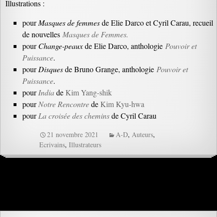
Illustrations :
pour
Masques de femmes
de Elie Darco et Cyril Carau, recueil
de nouvelles
Masques de Femmes.
pour
Change-peaux
de Elie Darco, anthologie
Pouvoir et
Puissance
.
pour
Disques
de Bruno Grange, anthologie
Pouvoir et
Puissance
.
pour
India
de
Kim Yang-shik
pour
Notre Rencontre
de
Kim Kyu-hwa
pour
La croisée des chemins
de Cyril Carau
21 novembre 2021
A-D
,
Auteurs
,
Ecrivains
,
Illustrateurs