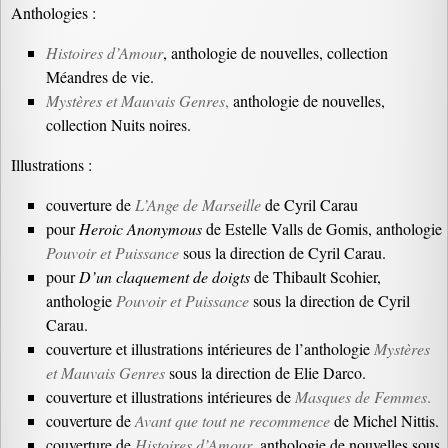
Anthologies :
Histoires d’Amour
, anthologie de nouvelles, collection
Méandres de vie.
Mystères et Mauvais Genres
,
anthologie de nouvelles,
collection Nuits noires.
Illustrations :
couverture de
L’Ange de Marseille
de Cyril Carau
pour
Heroic Anonymous
de Estelle Valls de Gomis, anthologie
Pouvoir et Puissance
sous la direction de Cyril Carau.
pour
D’un claquement de doigts
de Thibault Scohier,
anthologie
Pouvoir et Puissance
sous la direction de Cyril
Carau.
couverture et illustrations intérieures de l’anthologie
Mystères
et Mauvais Genres
sous la direction de Elie Darco.
couverture et illustrations intérieures de
Masques de Femmes
.
couverture de
Avant que tout ne recommence
de Michel Nittis.
couverture de
Histoires d’Amour
, anthologie de nouvelles sous