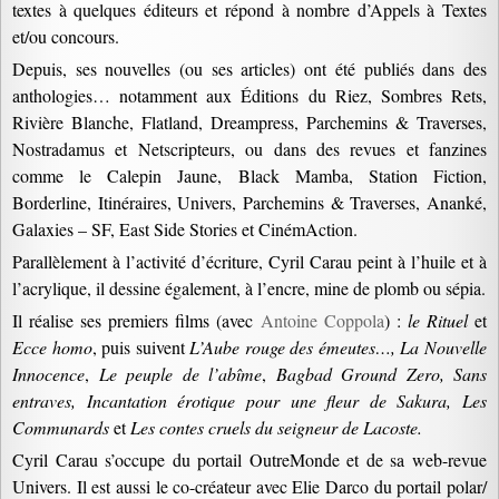
textes à quelques éditeurs et répond à nombre d’Appels à Textes
et/ou concours.
Depuis, ses nouvelles (ou ses articles) ont été publiés dans des
anthologies… notamment aux Éditions du Riez, Sombres Rets,
Rivière Blanche, Flatland, Dreampress, Parchemins & Traverses,
Nostradamus et Netscripteurs, ou dans des revues et fanzines
comme le Calepin Jaune, Black Mamba, Station Fiction,
Borderline, Itinéraires, Univers, Parchemins & Traverses, Ananké,
Galaxies – SF, East Side Stories et CinémAction.
Parallèlement à l’activité d’écriture, Cyril Carau peint à l’huile et à
l’acrylique, il dessine également, à l’encre, mine de plomb ou sépia.
Il réalise ses premiers films (avec
Antoine Coppola
) :
le Rituel
et
Ecce homo
, puis suivent
L’Aube rouge des émeutes…, La Nouvelle
Innocence
,
Le peuple de l’abîme
,
Bagbad Ground Zero, Sans
entraves, Incantation érotique pour une fleur de Sakura, Les
Communards
et
Les contes cruels du seigneur de Lacoste.
Cyril Carau s’occupe du portail OutreMonde et de sa web-revue
Univers. Il est aussi le co-créateur avec Elie Darco du portail polar/