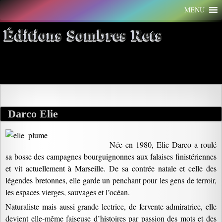
Aller
MENU
au
contenu
Éditions Sombres Rets
Archives par mot-clé : masques
Darco Elie
Née en 1980, Elie Darco a roulé
sa bosse des campagnes bourguignonnes aux falaises finistériennes
et vit actuellement à Marseille. De sa contrée natale et celle des
légendes bretonnes, elle garde un penchant pour les gens de terroir,
les espaces vierges, sauvages et l’océan.
Naturaliste mais aussi grande lectrice, de fervente admiratrice, elle
devient elle-même faiseuse d’histoires par passion des mots et des