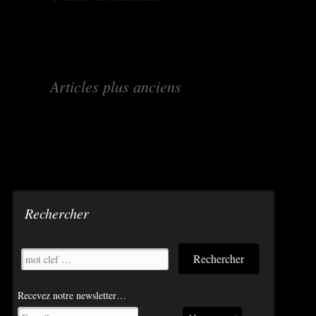
Navigation
←
Articles plus anciens
des
articles
Rechercher
Recevez notre newsletter…