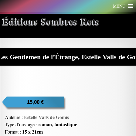
Aller
MENU
au
contenu
Éditions Sombres Rets
Les Gentlemen de l’Étrange, Estelle Valls de G
15,00
€
Estelle Valls de Gomis
Auteure :
roman, fantastique
Type d’ouvrage :
15 x 21cm
Format :