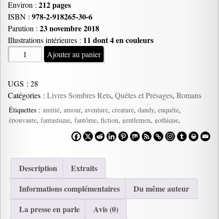
212 pages
Environ :
978-2-918265-30-6
ISBN :
23 novembre 2018
Parution :
11 dont 4 en couleurs
Illustrations intérieures :
quantité
Ajouter au panier
de
Les
UGS :
28
Gentlemen
Catégories :
Livres Sombres Rets
,
Quêtes et Présages
,
Romans
de
l'Étrange,
Étiquettes :
amitié
,
amour
,
aventure
,
creature
,
dandy
,
enquête
,
épouvante
,
fantastique
,
fantôme
,
fiction
,
gentlemen
,
gothique
,
Estelle
historique
,
horreur
,
humour
,
Kraken
,
londres
,
mystère
,
roman
,
Valls
romance
,
spectre
,
vampire
,
venise
,
Wendigo
,
zombie
de
Gomis
Description
Extraits
Informations complémentaires
Du même auteur
La presse en parle
Avis (0)