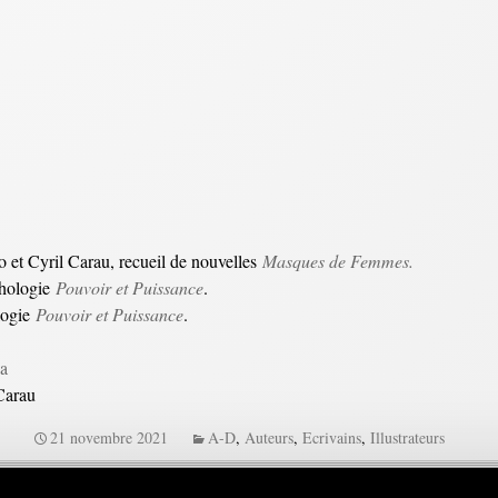
 et Cyril Carau, recueil de nouvelles
Masques de Femmes.
thologie
Pouvoir et Puissance
.
logie
Pouvoir et Puissance
.
a
Carau
21 novembre 2021
A-D
,
Auteurs
,
Ecrivains
,
Illustrateurs