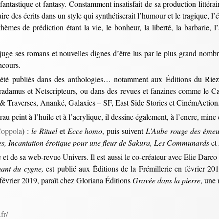
, fantastique et fantasy. Constamment insatisfait de sa production littér
uire des écrits dans un style qui synthétiserait l’humour et le tragique, l
s thèmes de prédiction étant la vie, le bonheur, la liberté, la barbarie, 
uge ses romans et nouvelles dignes d’être lus par le plus grand nombre
ncours.
nt été publiés dans des anthologies… notamment aux Éditions du Riez
adamus et Netscripteurs, ou dans des revues et fanzines comme le Ca
s & Traverses, Ananké, Galaxies – SF, East Side Stories et CinémAction
arau peint à l’huile et à l’acrylique, il dessine également, à l’encre, min
Coppola
) :
le Rituel
et
Ecce homo
, puis suivent
L’Aube rouge des émeu
s, Incantation érotique pour une fleur de Sakura, Les Communards
et
t de sa web-revue Univers. Il est aussi le co-créateur avec Elie Darco 
ant du cygne,
est publié aux Éditions de la Frémillerie en février 20
février 2019, paraît chez Gloriana Éditions
Gravée dans la pierre
, une
fr/