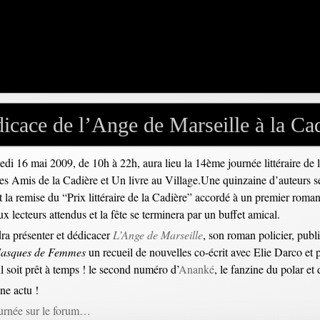
icace de l’Ange de Marseille à la Ca
di 16 mai 2009, de 10h à 22h, aura lieu la 14ème journée littéraire de l
Les Amis de la Cadière et Un livre au Village.Une quinzaine d’auteurs 
nt la remise du “Prix littéraire de la Cadière” accordé à un premier roma
x lecteurs attendus et la fête se terminera par un buffet amical.
ra présenter et dédicacer
L’Ange de Marseille
, son roman policier, publ
asques de Femmes
un recueil de nouvelles co-écrit avec Elie Darco et 
il soit prêt à temps ! le second numéro d’
Ananké
, le fanzine du polar et 
ne actu !
ournée sur le forum…