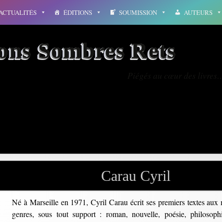
ACTUALITÉS
ÉDITIONS
SOUMISSION
AUTEURS
ions Sombres Rets
Piégés au cœur des livres
’ange de Marseille
Carau Cyril
Né à Marseille en 1971, Cyril Carau écrit ses premiers textes aux m
genres, sous tout support : roman, nouvelle, poésie, philosophi