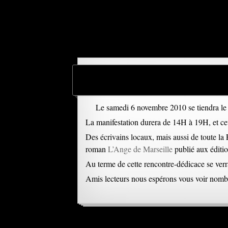
Le samedi 6 novembre 2010 se tiendra le 
La manifestation durera de 14H à 19H, et cet
Des écrivains locaux, mais aussi de toute la
roman
L’Ange de Marseille
publié aux éditi
Au terme de cette rencontre-dédicace se verr
Amis lecteurs nous espérons vous voir no