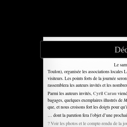
Déd
Le same
Toulon), organisée les associations locales 
visiteurs. Les points forts de la journée sero
rassemblera les auteurs invités et les nombreu
Cyril Carau
Parmi les auteurs invités,
viend
bagages, quelques exemplaires illustrés de
M
que, et nous croisons fort les doigts pour qu’
… dont la parution fera l’objet d’une prochai
? Voir les photos et le compte-rendu de la j