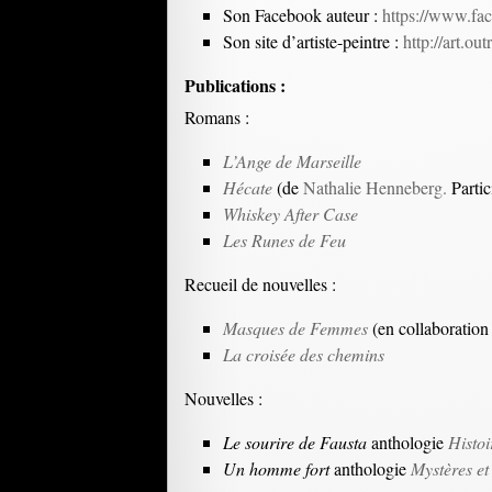
Son Facebook auteur :
https://www.fac
Son site d’artiste-peintre :
http://art.ou
Publications :
Romans :
L’Ange de Marseille
Hécate
(de
Nathalie Henneberg.
Parti
Whiskey After Case
Les Runes de Feu
Recueil de nouvelles :
Masques de Femmes
(en collaboration
La croisée des chemins
Nouvelles :
Le sourire de Fausta
anthologie
Histo
Un homme fort
anthologie
Mystères e