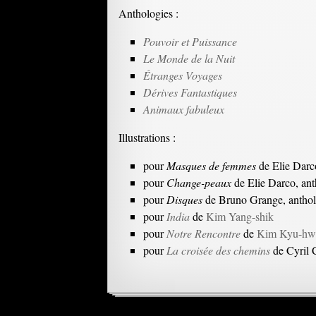
Anthologies :
Pouvoir et Puissance
Le Monde de la Nuit
Étranges Voyages
Dérives Fantastiques
Animaux fabuleux
Illustrations :
pour
Masques de femmes
de Elie Darco
pour
Change-peaux
de Elie Darco, an
pour
Disques
de Bruno Grange, antho
pour
India
de
Kim Yang-shik
pour
Notre Rencontre
de
Kim Kyu-hw
pour
La croisée des chemins
de Cyril 