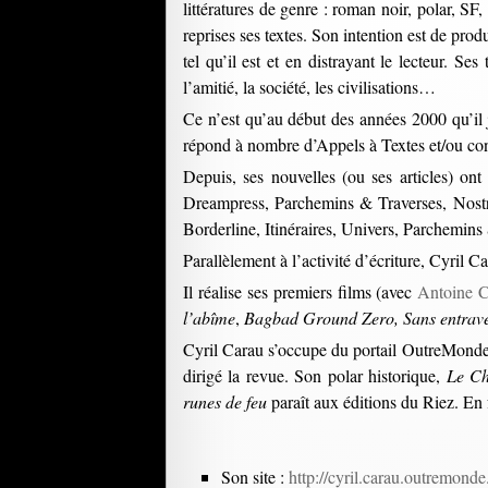
littératures de genre : roman noir, polar, SF
reprises ses textes. Son intention est de prod
tel qu’il est et en distrayant le lecteur. Se
l’amitié, la société, les civilisations…
Ce n’est qu’au début des années 2000 qu’il j
répond à nombre d’Appels à Textes et/ou co
Depuis, ses nouvelles (ou ses articles) o
Dreampress, Parchemins & Traverses, Nostr
Borderline, Itinéraires, Univers, Parchemin
Parallèlement à l’activité d’écriture, Cyril C
Il réalise ses premiers films (avec
Antoine 
l’abîme
,
Bagbad Ground Zero, Sans entrave
Cyril Carau s’occupe du portail OutreMonde e
dirigé la revue. Son polar historique,
Le Ch
runes de feu
paraît aux éditions du Riez. En 
Son site :
http://cyril.carau.outremonde.