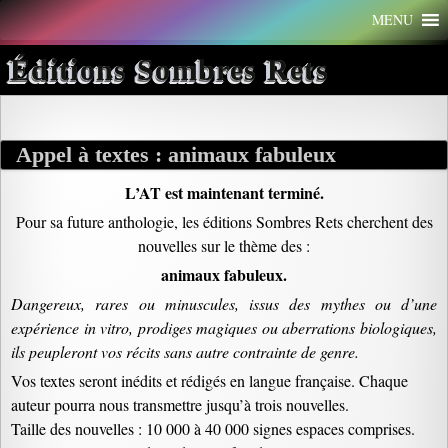
Aller
MENU
au
contenu
Éditions Sombres Rets
Appel à textes : animaux fabuleux
L’AT est maintenant terminé.
Pour sa future anthologie, les éditions Sombres Rets cherchent des
nouvelles sur le thème des :
animaux fabuleux.
Dangereux, rares ou minuscules, issus des mythes ou d’une
expérience in vitro, prodiges magiques ou aberrations biologiques,
ils peupleront vos récits sans autre contrainte de genre.
Vos textes seront inédits et rédigés en langue française. Chaque
auteur pourra nous transmettre jusqu’à trois nouvelles.
Taille des nouvelles : 10 000 à 40 000 signes espaces comprises.