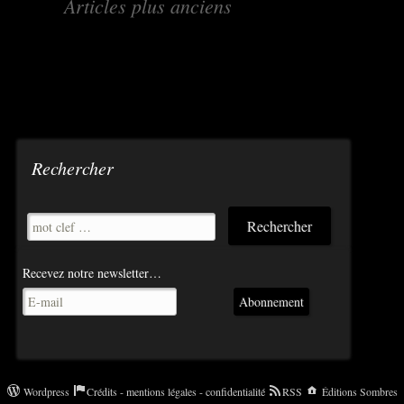
←
Articles plus anciens
des
articles
Rechercher
Recevez notre newsletter…
Abonnement
Wordpress
Crédits - mentions légales - confidentialité
RSS
Éditions Sombres