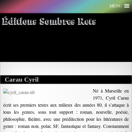
Aller
MENU
au
contenu
Éditions Sombres Rets
Archives par mot-clé : masques
de femmes
Carau Cyril
Né à Marseille en
1971, Cyril Carau
écrit ses premiers textes aux milieux des années 80, il s’attaque à
tous les genres, sous tout support : roman, nouvelle, poésie,
philosophie, théâtre, avec une prédilection pour les littératures de
genre : roman noir, polar, SF, fantastique et fantasy. Constamment