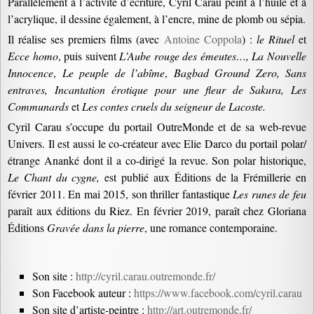
Parallèlement à l’activité d’écriture, Cyril Carau peint à l’huile et à
l’acrylique, il dessine également, à l’encre, mine de plomb ou sépia.
Il réalise ses premiers films (avec
Antoine Coppola
) :
le Rituel
et
Ecce homo
, puis suivent
L’Aube rouge des émeutes…, La Nouvelle
Innocence
,
Le peuple de l’abîme
,
Bagbad Ground Zero, Sans
entraves, Incantation érotique pour une fleur de Sakura, Les
Communards
et
Les contes cruels du seigneur de Lacoste.
Cyril Carau s’occupe du portail OutreMonde et de sa web-revue
Univers. Il est aussi le co-créateur avec Elie Darco du portail polar/
étrange Ananké dont il a co-dirigé la revue. Son polar historique,
Le Chant du cygne,
est publié aux Éditions de la Frémillerie en
février 2011. En mai 2015, son thriller fantastique
Les runes de feu
paraît aux éditions du Riez. En février 2019, paraît chez Gloriana
Éditions
Gravée dans la pierre
, une romance contemporaine.
Son site :
http://cyril.carau.outremonde.fr/
Son Facebook auteur :
https://www.facebook.com/cyril.carau
Son site d’artiste-peintre :
http://art.outremonde.fr/