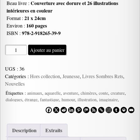
Couverture avec dorure et 26 illustrations
Beau livre :
intérieures en couleur
21 x 24cm
Format :
160 pages
Environ :
978-2-918265-39-9
ISBN :
quantité
Ajouter au panier
de
L'Abécédaire
UGS :
36
des
Catégories :
Hors collection
,
Jeunesse
,
Livres Sombres Rets
,
Petites
Nouvelles
Chimères,
Elie
Étiquettes :
animaux
,
aquarelle
,
aventure
,
chimères
,
conte
,
creature
,
dialogues
,
étrange
,
fantastique
,
humour
,
illustration
,
imaginaire
,
Darco
interview
,
kawai
,
merveilleux
,
mignon
,
monstre
,
poétique
,
récits
,
rire
,
textes
Description
Extraits