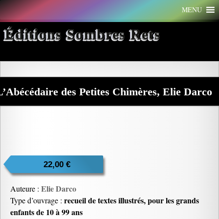
Aller
MENU
au
contenu
Éditions Sombres Rets
L’Abécédaire des Petites Chimères, Elie Darco
22,00
€
Elie Darco
Auteure :
recueil de textes illustrés, pour les grands
Type d’ouvrage :
enfants de 10 à 99 ans