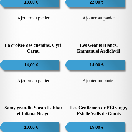
18,00
€
ancien
22,00
€
Ajouter au panier
Ajouter au panier
La croisée des chemins, Cyril
Les Géants Blancs,
Carau
Emmanuel Ardichvili
14,00
€
14,00
€
Ajouter au panier
Ajouter au panier
Samy grandit, Sarah Labhar
Les Gentlemen de l’Étrange,
et Iuliana Neagu
Estelle Valls de Gomis
10,00
€
15,00
€