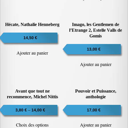
Hécate, Nathalie Henneberg
Imago, les Gentlemen de
l’Etrange 2, Estelle Valls de
Gomis
14,50
€
13,00
€
Ajouter au panier
Ajouter au panier
Avant que tout ne
Pouvoir et Puissance,
recommence, Michel Nittis
anthologie
3,80
€
–
14,00
€
17,00
€
Ce
Choix des options
Ajouter au panier
produit