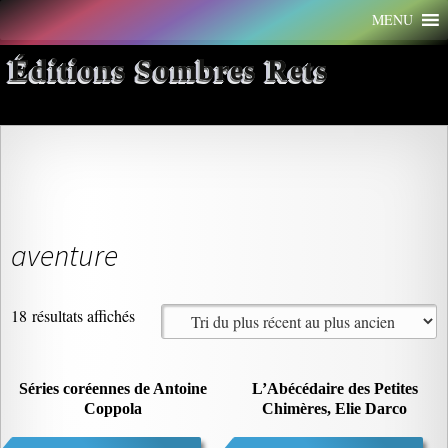
Aller
MENU
au
contenu
Éditions Sombres Rets
aventure
Trié
18 résultats affichés
du
plus
récent
Séries coréennes de Antoine
L’Abécédaire des Petites
Coppola
au
Chimères, Elie Darco
plus