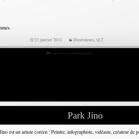
ammes.
23 janvier 2011
Illustrateurs
,
Q-T
Laisser un commentaire
Park Jino
Jino est un artiste coréen : Peintre, infographiste, vidéaste, créateur de 