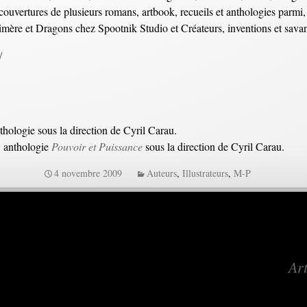
 les couvertures de plusieurs romans, artbook, recueils et anthologies p
imère et Dragons chez Spootnik Studio et Créateurs, inventions et sava
/
nthologie sous la direction de Cyril Carau.
, anthologie
Pouvoir et Puissance
sous la direction de Cyril Carau.
4 novembre 2009
Auteurs
,
Illustrateurs
,
M-P
Art
s