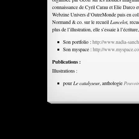
connaissance de Cyril Carau et Elie Darco et
Webzine Univers d’OutreMonde puis en collab
Normand & co. sur le recueil
Lancelot,
recue
plus de l’illustration, elle s’essaie à l’écritur
Son portfolio :
http://www.nadia-sanch
Son myspace :
http://www.myspace.co
Publications :
Illustrations :
pour
Le catalyseur
, anthologie
Pouvoir