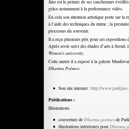
Jino est le peintre de ses cauchemars éveillé
grâce notamment à la performance vidéo.
En cela son attention artistique porte sur la 
à l’aide des techniques du mime ; la prestati
processus du souvenir.
Il a reçu plusieurs prix pour ses expositions
Après avoir suivi des études d’arts à Séoul,
Women’s
university.
Cette année il a exposé à la galerie Munhwa
Dharma Poèmes
.
Son site internet :
http://www.parkjino
Publications :
Illustrations
couverture de
Dharma poèmes
de Park
illustrations intérieures pour
Dharma 