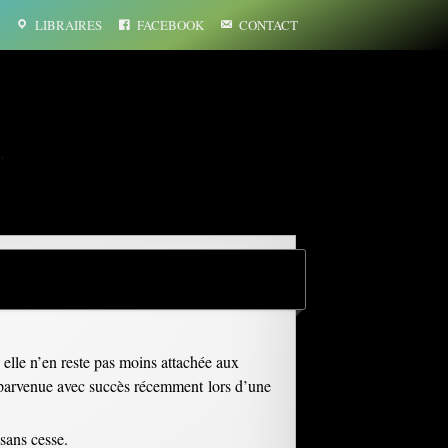
LIBRAIRES
FACEBOOK
CONTACT
…
, elle n’en reste pas moins attachée aux
st parvenue avec succès récemment lors d’une
 sans cesse.