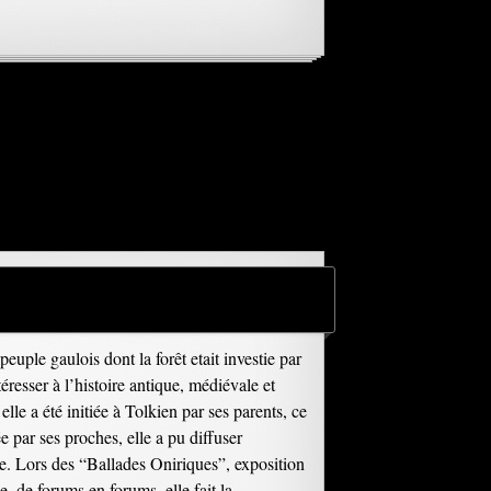
uple gaulois dont la forêt etait investie par
resser à l’histoire antique, médiévale et
elle a été initiée à Tolkien par ses parents, ce
 par ses proches, elle a pu diffuser
te. Lors des “Ballades Oniriques”, exposition
, de forums en forums, elle fait la