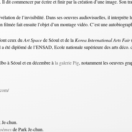
s. Il dit commencer par écrire et finir par la création d’une image. Son 
révélation de l’invisibilité. Dans ses oeuvres audiovisuelles, il interprè
on filmée fait ensuite l’objet d’un montage vidéo. C’est une autobiograph
 dont ceux du
Art Space
de Séoul et de la
Korea International
Arts Fair
 il a été diplômé de l’ENSAD, Ecole nationale supérieure des arts déco. 
ilbo à Séoul et en décembre à
la galerie Pig
, notamment les oeuvres grap
.com/
 Je-chun.
poèmes
de Park Je-chun.