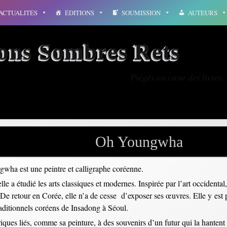
ACTUALITÉS
ÉDITIONS
SOUMISSION
AUTEURS
ions Sombres Rets
Piégés au cœur des livres
Oh Youngwha
wha est une peintre et calligraphe coréenne.
le a étudié les arts classiques et modernes. Inspirée par l’art occidental
es. De retour en Corée, elle n’a de cesse d’exposer ses œuvres. Elle y e
traditionnels coréens de Insadong à Séoul.
riques liés, comme sa peinture, à des souvenirs d’un futur qui la hantent