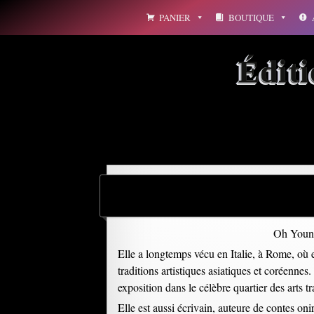
Aller
PANIER
BOUTIQUE
au
contenu
Édit
Oh Young
Elle a longtemps vécu en Italie, à Rome, où el
traditions artistiques asiatiques et coréenn
exposition dans le célèbre quartier des arts 
Elle est aussi écrivain, auteure de contes oni