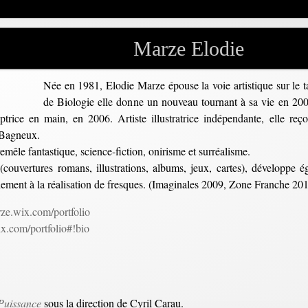
Marze Elodie
Née en 1981, Elodie Marze épouse la voie artistique sur le t
de Biologie elle donne un nouveau tournant à sa vie en 200
ceptrice en main, en 2006. Artiste illustratrice indépendante, elle r
e Bagneux.
remêle fantastique, science-fiction, onirisme et surréalisme.
n (couvertures romans, illustrations, albums, jeux, cartes), développe
alement à la réalisation de fresques. (Imaginales 2009, Zone Franche 20
rze.wix.com/portfolio
ix.com/portfolio#!bio
 Puissance
sous la direction de Cyril Carau.