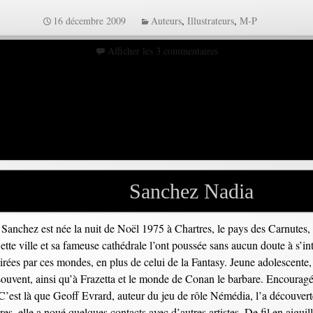
16 décembre 2009
Auteurs
,
Illustrateurs
,
M-P
Afficher les 3 commentaires
Sanchez Nadia
Sanchez est née la nuit de Noël 1975 à Chartres, le pays des Carnutes, pe
te ville et sa fameuse cathédrale l’ont poussée sans aucun doute à s’inté
nspirées par ces mondes, en plus de celui de la Fantasy. Jeune adolescente, 
souvent, ainsi qu’à Frazetta et le monde de Conan le barbare. Encouragée
. C’est là que Geoff Evrard, auteur du jeu de rôle Némédia, l’a découver
, elle a noué quelques contacts avec d’autres artistes. De fil en aiguille