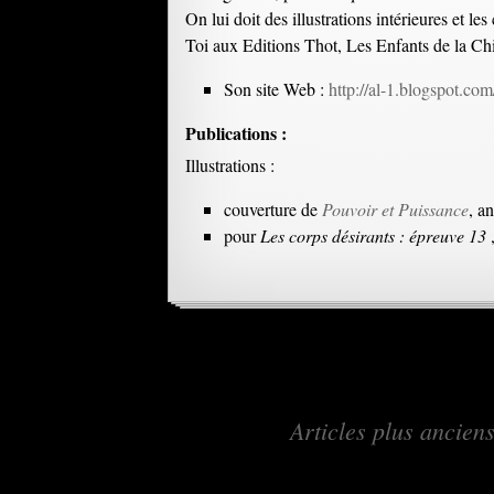
On lui doit des illustrations intérieures et
Toi aux Editions Thot, Les Enfants de la Ch
Son site Web :
http://al-1.blogspot.com
Publications :
Illustrations :
couverture de
Pouvoir et Puissance
, a
pour
Les corps désirants : épreuve 13
Navigation
←
Articles plus ancien
des