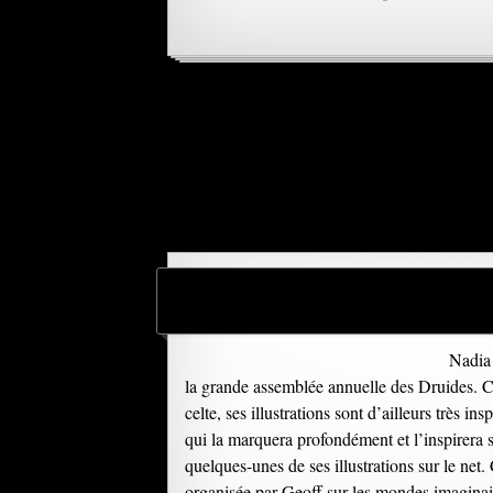
Nadia 
la grande assemblée annuelle des Druides. Cet
celte, ses illustrations sont d’ailleurs très i
qui la marquera profondément et l’inspirera 
quelques-unes de ses illustrations sur le net
organisée par Geoff sur les mondes imaginaires