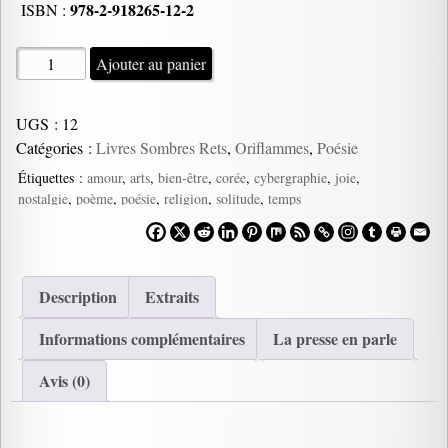
978-2-918265-12-2
ISBN :
quantité
Ajouter au panier
de
Poésies
UGS :
12
de
Catégories :
Livres Sombres Rets
,
Oriflammes
,
Poésie
Corée,
Kim
Étiquettes :
amour
,
arts
,
bien-être
,
corée
,
cybergraphie
,
joie
,
nostalgie
,
poème
,
poésie
,
religion
,
solitude
,
temps
Won-
gil
Description
Extraits
Informations complémentaires
La presse en parle
Avis (0)