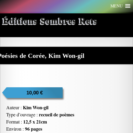
Aller
MENU
au
contenu
Éditions Sombres Rets
Poésies de Corée, Kim Won-gil
10,00
€
Kim Won-gil
Auteur :
recueil de poèmes
Type d’ouvrage :
12,5 x 21cm
Format :
96 pages
Environ :