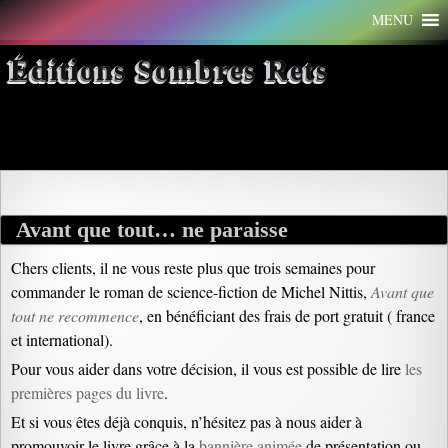
Aller
MENU
au
contenu
Éditions Sombres Rets
Archives par mot-clé : fond
Avant que tout… ne paraisse
Chers clients, il ne vous reste plus que trois semaines pour
commander le roman de science-fiction de Michel Nittis,
Avant que
tout ne recommence
, en bénéficiant des frais de port gratuit ( france
et international).
Pour vous aider dans votre décision, il vous est possible de lire
les
premières pages du livre
.
Et si vous êtes déjà conquis, n’hésitez pas à nous aider à
promouvoir le livre grâce à la
bannière animée
de présentation ou