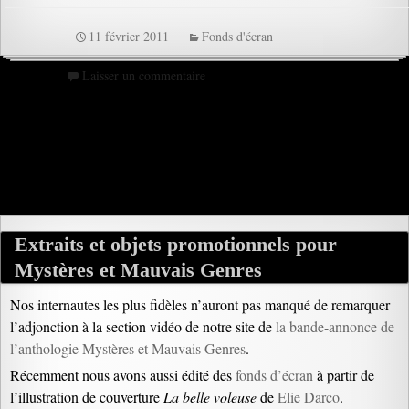
11 février 2011
Fonds d'écran
Laisser un commentaire
Extraits et objets promotionnels pour
Mystères et Mauvais Genres
Nos internautes les plus fidèles n’auront pas manqué de remarquer
l’adjonction à la section vidéo de notre site de
la bande-annonce de
l’anthologie Mystères et Mauvais Genres
.
Récemment nous avons aussi édité des
fonds d’écran
à partir de
l’illustration de couverture
La belle voleuse
de
Elie Darco
.