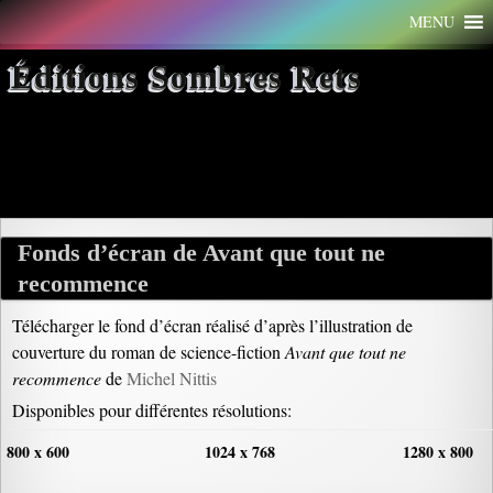
Aller
MENU
au
contenu
Éditions Sombres Rets
Archives par mot-clé : screen
Fonds d’écran de Avant que tout ne
recommence
Télécharger le fond d’écran réalisé d’après l’illustration de
couverture du roman de science-fiction
Avant que tout ne
recommence
de
Michel Nittis
Disponibles pour différentes résolutions:
800 x 600
1024 x 768
1280 x 800