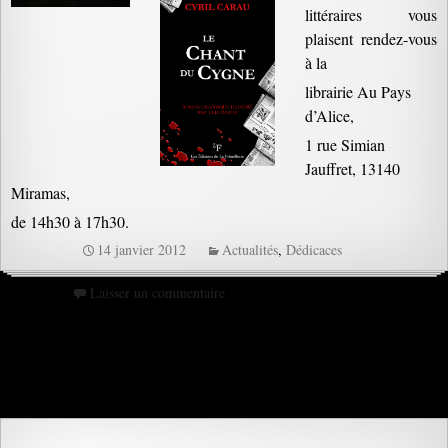
littéraires vous
plaisent rendez-vous
à la
librairie Au Pays
d’Alice,
1 rue Simian
Jauffret, 13140
Miramas,
de 14h30 à 17h30.
14 janvier 2012
Actualités
,
Dédicaces
Laisser un commentaire