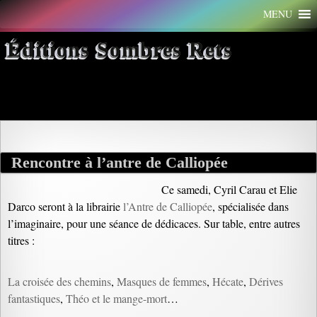
Aller
MENU
au
contenu
Éditions Sombres Rets
Archives par mot-clé : librairie
Rencontre à l’antre de Calliopée
Ce samedi, Cyril Carau et Elie
Darco seront à la librairie
l’Antre de Calliopée
, spécialisée dans
l’imaginaire, pour une séance de dédicaces. Sur table, entre autres
titres :
La croisée des chemins
,
Masques de femmes
,
Hécate
,
Dérives
fantastiques
,
Théo et le mange-mort
…