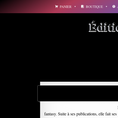
Aller
PANIER
BOUTIQUE
au
contenu
Édit
Archives par mot-clé : 
fantasy. Suite à ses publications, elle fait 