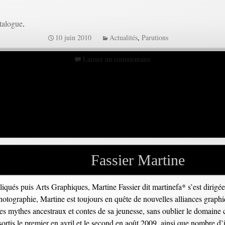
atalogue
.
10 juin 2010
Actualités
,
Parutions
Laisser un commentaire
Fassier Martine
qués puis Arts Graphiques, Martine Fassier dit martinefa* s’est dirigée v
photographie, Martine est toujours en quête de nouvelles alliances graphi
des mythes ancestraux et contes de sa jeunesse, sans oublier le domaine 
 sortis le premier en avril et le second en août 2009, ainsi que nombre d’