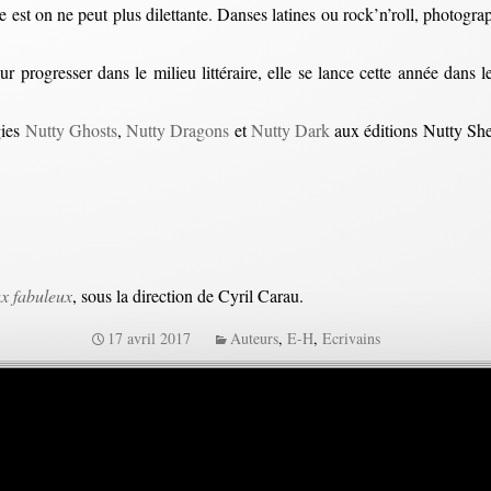
 est on ne peut plus dilettante. Danses latines ou rock’n’roll, photograp
r progresser dans le milieu littéraire, elle se lance cette année dans 
gies
Nutty Ghosts
,
Nutty Dragons
et
Nutty Dark
aux éditions Nutty She
x fabuleux
, sous la direction de Cyril Carau.
17 avril 2017
Auteurs
,
E-H
,
Ecrivains