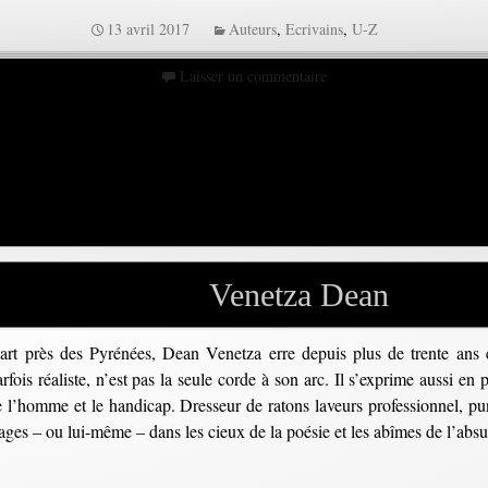
13 avril 2017
Auteurs
,
Ecrivains
,
U-Z
Laisser un commentaire
Venetza Dean
rt près des Pyrénées, Dean Venetza erre depuis plus de trente ans 
arfois réaliste, n’est pas la seule corde à son arc. Il s’exprime aussi en p
de l’homme et le handicap. Dresseur de ratons laveurs professionnel, pun
ages – ou lui-même – dans les cieux de la poésie et les abîmes de l’absu