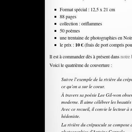
Format spécial : 12,5 x 21 cm
88 pages
collection : oriflammes
50 poèmes
une trentaine de photographies en Noi
10 €
le prix :
(frais de port compris po
Il est à commander dès à présent dans
notre 
Voici le quatrième de couverture :
Suivre l’exemple de la rivière du crép
ce qu’on a sur le coeur.
À travers sa poésie Lee Gil-won obser
moderne. Il aime célébrer les beautés
Avec ce recueil, il convie le lecteur à 
hédoniste.
La rivière du crépuscule se compose d
photographies d’Antoine Coppola.