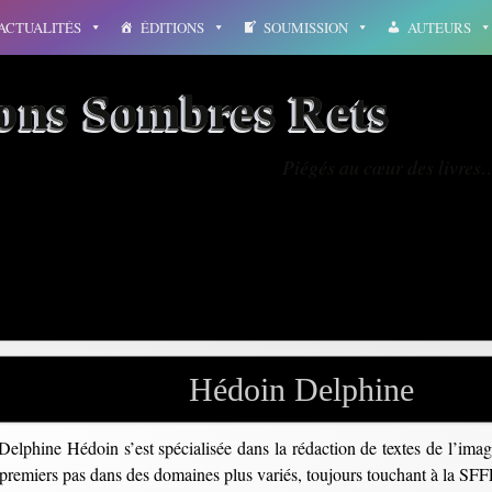
ACTUALITÉS
ÉDITIONS
SOUMISSION
AUTEURS
ions Sombres Rets
Piégés au cœur des livres
photographie
Hédoin Delphine
Delphine Hédoin s’est spécialisée dans la rédaction de textes de l’ima
ses premiers pas dans des domaines plus variés, toujours touchant à la SFF