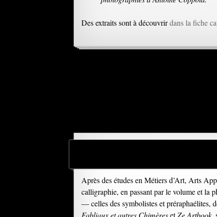
Des extraits sont à découvrir
dans la fiche c
Après des études en Métiers d’Art, Arts Appli
calligraphie, en passant par le volume et la 
— celles des symbolistes et préraphaélites, 
Fabliaux et autres Chimères
et
Ze Artbook
,