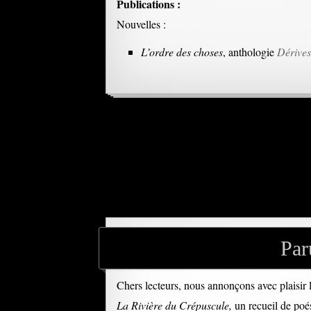
Publications :
Nouvelles :
L’ordre des choses
, anthologie
Dérives
Par
Chers lecteurs, nous annonçons avec plaisir l
La Rivière du Crépuscule,
un recueil de poés