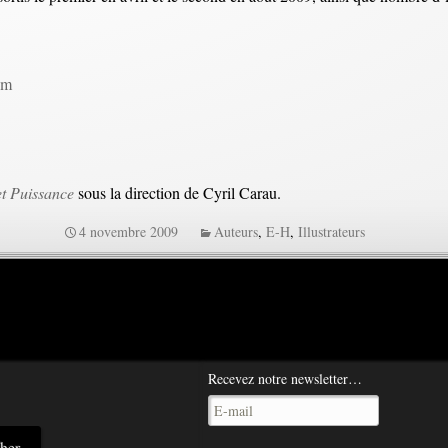
om
et Puissance
sous la direction de Cyril Carau.
4 novembre 2009
Auteurs
,
E-H
,
Illustrateurs
Recevez notre newsletter…