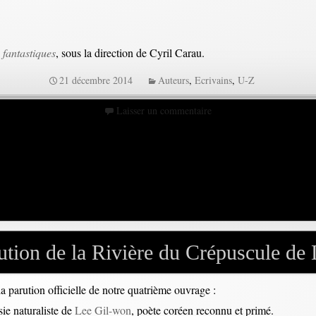
 fantastiques
, sous la direction de Cyril Carau.
21 décembre 2014
Auteurs
,
Ecrivains
,
U-Z
Laisser un commentaire
ution de la Rivière du Crépuscule de
a parution officielle de notre quatrième ouvrage :
ie naturaliste de
Lee Gil-won
, poète coréen reconnu et primé.