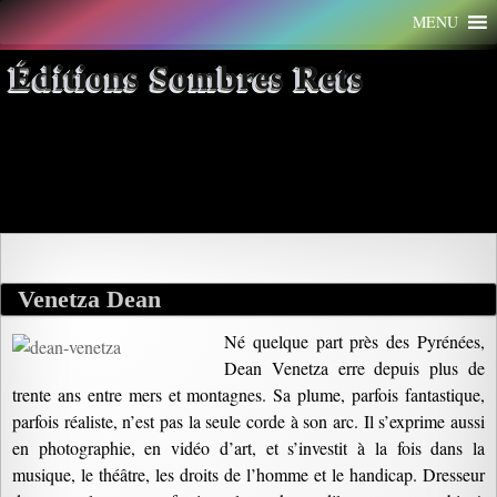
Aller
MENU
au
contenu
Éditions Sombres Rets
Archives par mot-clé : droits de
l’homme
Venetza Dean
Né quelque part près des Pyrénées,
Dean Venetza erre depuis plus de
trente ans entre mers et montagnes. Sa plume, parfois fantastique,
parfois réaliste, n’est pas la seule corde à son arc. Il s’exprime aussi
en photographie, en vidéo d’art, et s’investit à la fois dans la
musique, le théâtre, les droits de l’homme et le handicap. Dresseur