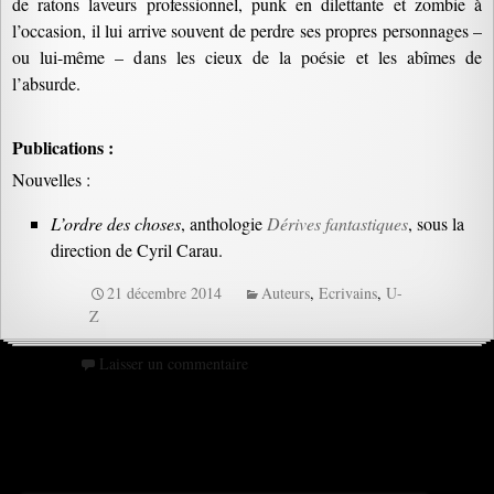
de ratons laveurs professionnel, punk en dilettante et zombie à
l’occasion, il lui arrive souvent de perdre ses propres personnages –
ou lui-même – dans les cieux de la poésie et les abîmes de
l’absurde.
Publications :
Nouvelles :
L’ordre des choses
, anthologie
Dérives fantastiques
, sous la
direction de Cyril Carau.
21 décembre 2014
Auteurs
,
Ecrivains
,
U-
Z
Laisser un commentaire