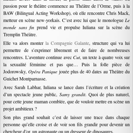
passion pour le théâtre commence au Théâtre de l’Orme, puis à la
BAW (Bilingual Acting Workshop), où elle rencontre Chris Mack,
metteur en scène new-yorkais. C’est avec lui que le monologue
Le
monde sans fin
prend vie et propulse Iuliana sur la scène du
Tremplin Théâtre.
Elle va alors monter
la Compagnie Galante
, structure qui va lui
permettre de s’exprimer librement et de faire de nombreuses
rencontres. L’aventure continue avec
Cut
, un texte à quatre voix sur
la sexualité féminine et pas que… Puis la folle pièce de
Jodorowsky,
Opéra Panique
jouée plus de 40 dates au Théâtre du
Guichet Montparnasse.
Avec Sarah Labhar, Iuliana se lance dans l’écriture et la création
d’un spectacle jeune public,
Samy grandit
. Quoi de plus naturel,
pour cette jeune maman comblée, que de vouloir mettre en scène un
projet ambitieux ?
Son plus grand souhait c’est de laisser une trace dans chaque
personne qu’elle croise et de voir son fils grandir pour devenir un
chercheur d’or, un astronaute ou un dresseur de dinosaures.