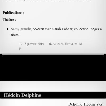
Publications :
Théâtre :
Samy grandit
, co-écrit avec Sarah Labhar, collection Pièges à
rêves.
15 janvier 2019
Auteurs
,
Ecrivains
,
M-
P
Hédoin Delphine
Delphine Hédoin s’est