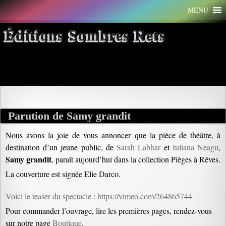
Aller
MENU
au
contenu
Éditions Sombres Rets
Archives par mot-clé : théâtre
Parution de Samy grandit
Nous avons la joie de vous annoncer que la pièce de théâtre, à
destination d’un jeune public, de
Sarah Labhar
et
Iuliana Neagu
,
Samy grandit
, paraît aujourd’hui dans la collection Pièges à Rêves.
La couverture est signée Elie Darco.
Voici le teaser du spectacle : https://vimeo.com/264865744
Pour commander l’ouvrage, lire les premières pages, rendez-vous
sur notre page
Boutique
.