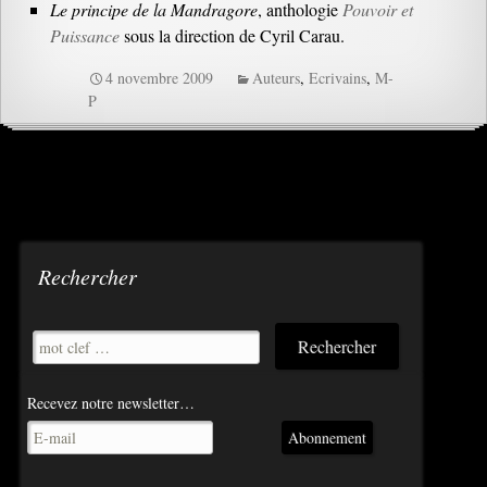
Le principe de la Mandragore
, anthologie
Pouvoir et
Puissance
sous la direction de Cyril Carau.
4 novembre 2009
Auteurs
,
Ecrivains
,
M-
P
Rechercher
Recevez notre newsletter…
Abonnement