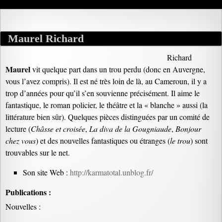
Maurel Richard
Richard
Maurel
vit quelque part dans un trou perdu (donc en Auvergne,
vous l’avez compris). Il est né très loin de là, au Cameroun, il y a
trop d’années pour qu’il s’en souvienne précisément. Il aime le
fantastique, le roman policier, le théâtre et la « blanche » aussi (la
littérature bien sûr). Quelques pièces distinguées par un comité de
lecture (
Châsse et croisée
,
La diva de la Gougniaude
,
Bonjour
chez vous
) et des nouvelles fantastiques ou étranges (
le trou
) sont
trouvables sur le net.
Son site Web :
http://karmatotal.unblog.fr/
Publications :
Nouvelles :