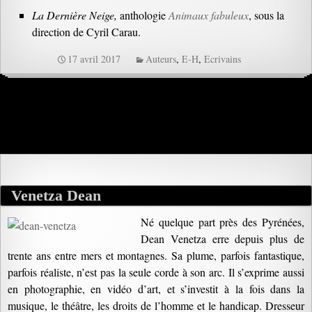
La Dernière Neige,
anthologie
Animaux fabuleux
, sous la
direction de Cyril Carau.
17 avril 2017
Auteurs
,
E-H
,
Ecrivains
Venetza Dean
Né quelque part près des Pyrénées,
Dean Venetza erre depuis plus de
trente ans entre mers et montagnes. Sa plume, parfois fantastique,
parfois réaliste, n’est pas la seule corde à son arc. Il s’exprime aussi
en photographie, en vidéo d’art, et s’investit à la fois dans la
musique, le théâtre, les droits de l’homme et le handicap. Dresseur