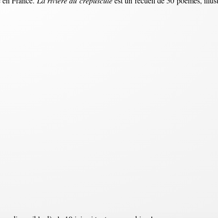
e en France.
La rivière du crépuscule
est un recueil de 50 poèmes, illus