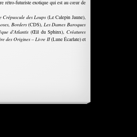
 rétro-futuriste exotique qui est au cœur de
e Crépuscule des Loups
(Le Calepin Jaune),
oses, Borders
(CDS),
Les Dames Baroques
èque d’Atlantis
(Œil du Sphinx),
Créatures
e des Origines – Livre II
(Lune Écarlate) et