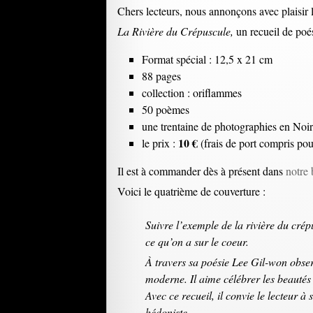
Chers lecteurs, nous annonçons avec plaisir l
La Rivière du Crépuscule,
un recueil de poés
Format spécial : 12,5 x 21 cm
88 pages
collection : oriflammes
50 poèmes
une trentaine de photographies en Noi
10 €
le prix :
(frais de port compris po
Il est à commander dès à présent dans
notre 
Voici le quatrième de couverture :
Suivre l’exemple de la rivière du crép
ce qu’on a sur le coeur.
À travers sa poésie Lee Gil-won obser
moderne. Il aime célébrer les beautés
Avec ce recueil, il convie le lecteur à 
hédoniste.