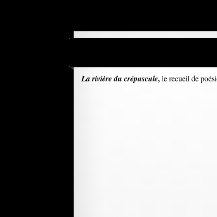
,
La rivière du crépuscule
le recueil de poés