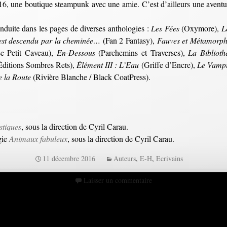
16, une boutique steampunk avec une amie. C’est d’ailleurs une aventure
onduite dans les pages de diverses anthologies :
Les Fées
(Oxymore),
L
 est descendu par la cheminée…
(Fan 2 Fantasy),
Fauves et Métamorph
e Petit Caveau),
En-Dessous
(Parchemins et Traverses),
La Biblioth
ditions Sombres Rets),
Élément III : L’Eau
(Griffe d’Encre),
Le Vampir
 la Route
(Rivière Blanche / Black CoatPress).
stiques
, sous la direction de Cyril Carau.
gie
Animaux fabuleux
, sous la direction de Cyril Carau.
11 décembre 2016
Auteurs
,
E-H
,
Ecrivains
Laisser un commentaire