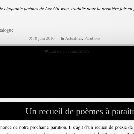
e cinquante poèmes de Lee Gil-won, traduits pour la première fois en fr
atalogue
.
10 juin 2010
Actualités
,
Parutions
Laisser un commentaire
Un recueil de poèmes à paraît
nonce de notre prochaine parution. Il s’agit d’un recueil de poésie 