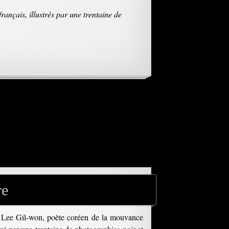
ançais, illustrés par une trentaine de
re
de Lee Gil-won, poète coréen de la mouvance