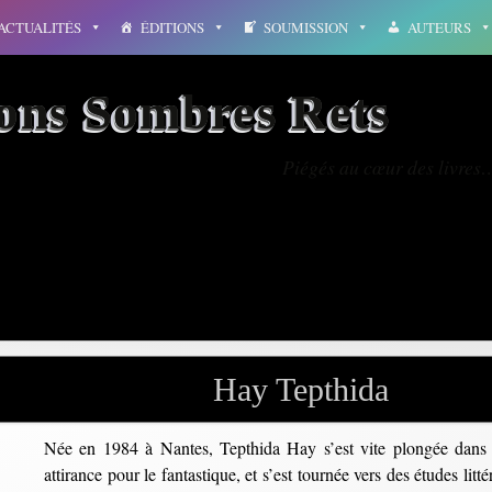
ACTUALITÉS
ÉDITIONS
SOUMISSION
AUTEURS
ions Sombres Rets
Piégés au cœur des livres
répuscule
Hay Tepthida
Née en 1984 à Nantes, Tepthida Hay s’est vite plongée dans 
attirance pour le fantastique, et s’est tournée vers des études litt