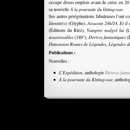
occupé divers emplois avant de créer, en 20
sa nouvelle
À la poursuite du khtingvoar.
Ses autres pérégrinations fabuleuses l’ont c
Identité(s)
(Glyphe),
Assassin 24h/24, Et il
(Éditions du Riez),
Vampire malgré lui
(L
insaisissables
(180°),
Dérives fantastiques
(É
Dimension Routes de Légendes, Légendes de
Publications :
Nouvelles :
L’Expédition
, anthologie
Dérives fanta
À la poursuite du Khtingvoar
, antholo