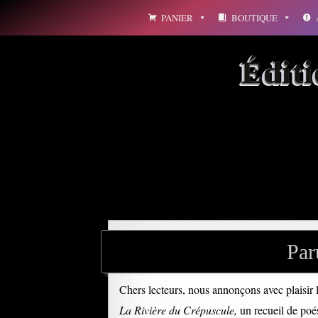
Aller
PANIER
BOUTIQUE
au
contenu
Édit
Archives par mot-clé : a
Par
Chers lecteurs, nous annonçons avec plaisir l
La Rivière du Crépuscule,
un recueil de poés