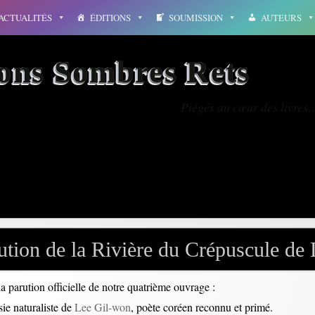
ACTUALITÉS
ÉDITIONS
SOUMISSION
AUTEURS
ions Sombres Rets
Piégés au cœur des livres
ntoine
ution de la Rivière du Crépuscule de
a parution officielle de notre quatrième ouvrage :
ie naturaliste de
Lee Gil-won
, poète coréen reconnu et primé.