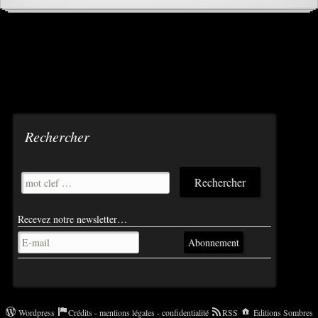
Navigation
des
articles
Rechercher
Recevez notre newsletter…
Abonnement
Wordpress
Crédits - mentions légales - confidentialité
RSS
Éditions Sombres