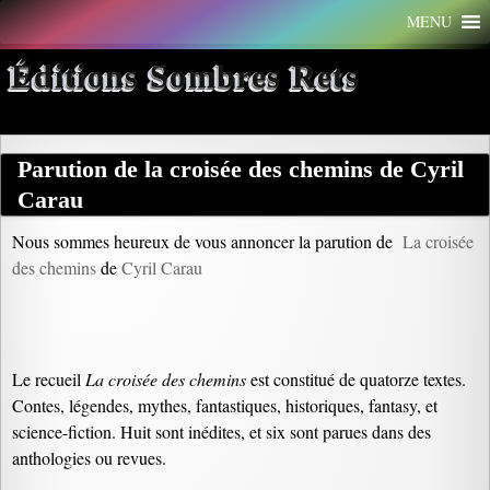
Aller
MENU
au
contenu
Éditions Sombres Rets
Parution de la croisée des chemins de Cyril
Carau
Nous sommes heureux de vous annoncer la parution de
La croisée
des chemins
de
Cyril Carau
Le recueil
La croisée des chemins
est constitué de quatorze textes.
Contes, légendes, mythes, fantastiques, historiques, fantasy, et
science-fiction. Huit sont inédites, et six sont parues dans des
anthologies ou revues.