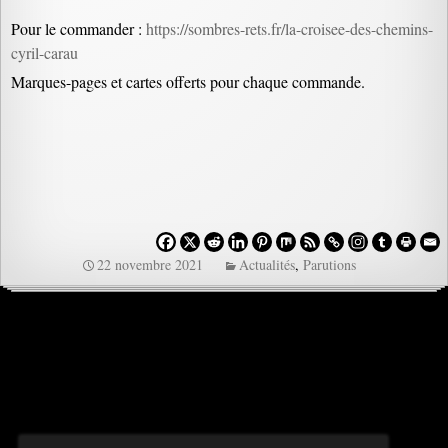
Pour le commander :
https://sombres-rets.fr/la-croisee-des-chemins-
cyril-carau
Marques-pages et cartes offerts pour chaque commande.
22 novembre 2021
Actualités
,
Parutions
Navigation
des
articles