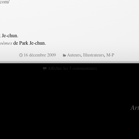
.com/
 Je-chun.
poèmes
de Park Je-chun.
16 décembre 2009
Auteurs
,
Illustrateurs
,
M-P
Afficher les 3 commentaires
Art