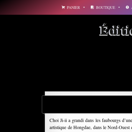
Aller
PANIER
BOUTIQUE
au
contenu
Édit
Archives par mot-clé : 
Choi Ji-ii a grandi dans les faubourgs d’une
artistique de Hongdae, dans le Nord-Ouest de