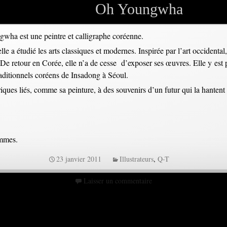
Oh Youngwha
wha est une peintre et calligraphe coréenne.
le a étudié les arts classiques et modernes. Inspirée par l’art occidental
es. De retour en Corée, elle n’a de cesse d’exposer ses œuvres. Elle y e
traditionnels coréens de Insadong à Séoul.
riques liés, comme sa peinture, à des souvenirs d’un futur qui la hantent
ammes.
23 janvier 2011
Illustrateurs
,
Q-T
Laisser un commentaire