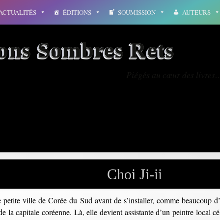
ACTUALITÉS
ÉDITIONS
SOUMISSION
AUTEURS
ions Sombres Rets
Piégés au cœur des livres
sÃ©oul
Choi Ji-ii
 petite ville de Corée du Sud avant de s’installer, comme beaucoup d’ar
 la capitale coréenne. Là, elle devient assistante d’un peintre local c