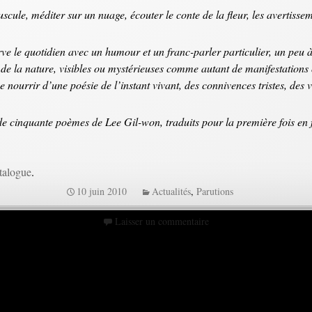
uscule, méditer sur un nuage, écouter le conte de la fleur, les avertisse
ve le quotidien avec un humour et un franc-parler particulier, un peu 
 de la nature, visibles ou mystérieuses comme autant de manifestations 
se nourrir d’une poésie de l’instant vivant, des connivences tristes, des v
e cinquante poèmes de Lee Gil-won, traduits pour la première fois en fr
atalogue
.
10 juin 2010
Actualités
,
Parutions
Laisser un commentaire