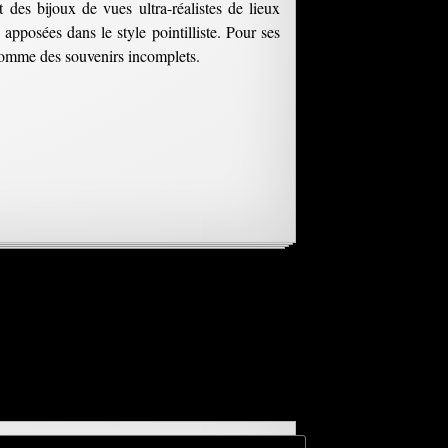
des bijoux de vues ultra-réalistes de lieux
apposées dans le style pointilliste. Pour ses
 comme des souvenirs incomplets.