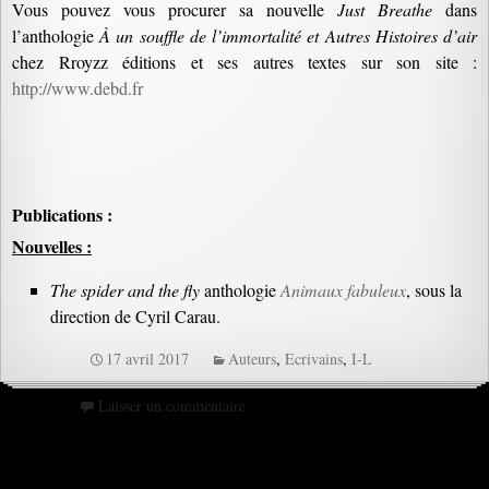
Vous pouvez vous procurer sa nouvelle
Just Breathe
dans
l’anthologie
À un
souffle de l’immortalité
et Autres Histoires d’air
chez Rroyzz éditions et ses autres textes sur son site :
http://www.debd.fr
Publications :
Nouvelles :
The spider and the fly
anthologie
Animaux fabuleux
, sous la
direction de Cyril Carau.
17 avril 2017
Auteurs
,
Ecrivains
,
I-L
Laisser un commentaire