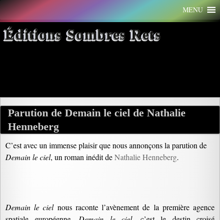
Aller
MENU
au
contenu
Éditions Sombres Rets
Archives par mot-clé : rêve
Parution de Demain le ciel de Nathalie
Henneberg
C’est avec un immense plaisir que nous annonçons la parution de
Demain le ciel
, un roman inédit de
Nathalie Henneberg
.
Demain le ciel
nous raconte l’avènement de la première agence
spatiale européenne.
Demain le ciel
, c’est le destin croisé