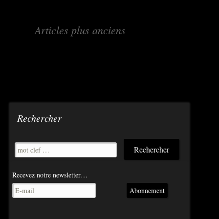
Navigation
←
Articles plus anciens
des
articles
Rechercher
Recevez notre newsletter…
Abonnement