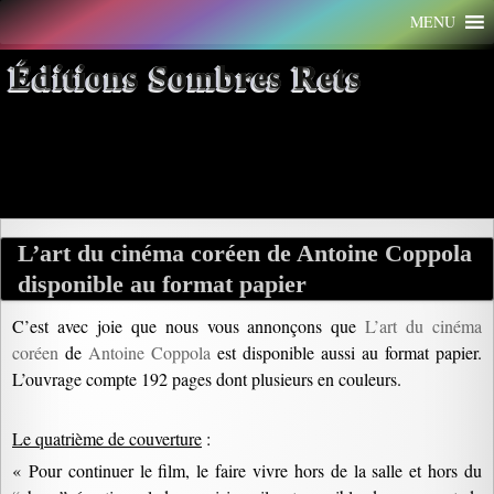
Aller
MENU
au
contenu
Éditions Sombres Rets
Archives par mot-clé : tradition
L’art du cinéma coréen de Antoine Coppola
disponible au format papier
C’est avec joie que nous vous annonçons que
L’art du cinéma
coréen
de
Antoine Coppola
est disponible aussi au format papier.
L’ouvrage compte 192 pages dont plusieurs en couleurs.
Le quatrième de couverture
:
« Pour continuer le film, le faire vivre hors de la salle et hors du