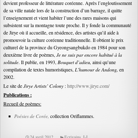
devient professeur de littérature coréenne. Après l’engloutissement
de sa ville natale lors de la construction d’un barrage, il quitte
l’enseignement et vient habiter l’une des rares maisons qui
subsistent sur la montagne toute proche. Il y fonde la communauté
de Jirye où il accueille, en résidence, des artistes qu’il aide à
promouvoir la culture coréenne traditionnelle. Il obtient le prix
culturel de la province du Gyeongsangbukdo en 1984 pour son
deuxième livre de poèmes,
Je ne suis par encore habitué à la
solitude
. Il publie, en 1993,
Bouquet d’adieu,
ainsi qu’une
compilation de textes humoristiques,
L’humour de Andong,
en
2002.
Le site de
Jirye Artists’ Colony
:
http://www.jirye.com/
Publications :
Recueil de poèmes:
Poésies de Corée,
collection Oriflammes.
24 avril 2012
Ecrivains
,
I-L