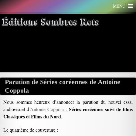
Aller
MENU
au
contenu
Éditions Sombres Rets
Archives par mot-clé : Squid
Game
Parution de Séries coréennes de Antoine
Coppola
Nous sommes heureux d’annoncer la parution du nouvel essai
Séries coréennes suivi de films
audiovisuel d’
Antoine Coppola
:
Classiques et Films du Nord
.
Le quatrième de couverture
: