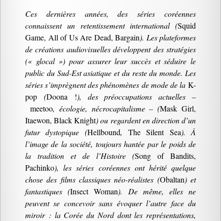
Ces dernières années, des séries coréennes
connaissent un retentissement international (
Squid
Game, All of Us Are Dead, Bargain
). Les plateformes
de créations audiovisuelles développent des stratégies
(« glocal ») pour assurer leur succès et séduire le
public du Sud-Est asiatique et du reste du monde. Les
séries s’imprègnent des phénomènes de mode de la
K-
pop
(
Doona !
), des préoccupations actuelles –
meetoo
, écologie, nécrocapitalisme – (
Mask Girl,
Itaewon, Black Knight
) ou regardent en direction d’un
futur dystopique (
Hellbound
,
The Silent Sea
). À
l’image de la société, toujours hantée par le poids de
la tradition et de l’Histoire (
Song of Bandits,
Pachinko
), les séries coréennes ont hérité quelque
chose des films classiques néo-réalistes (
Obaltan
) et
fantastiques (
Insect Woman
). De même, elles ne
peuvent se concevoir sans évoquer l’autre face du
miroir : la Corée du Nord dont les représentations,