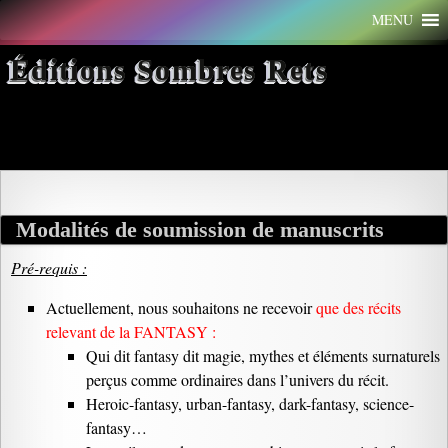
Aller
MENU
au
contenu
Éditions Sombres Rets
Archives par mot-clé : comité
Modalités de soumission de manuscrits
Pré-requis :
Actuellement, nous souhaitons ne recevoir
que des récits
relevant de la FANTASY :
Qui dit fantasy dit magie, mythes et éléments surnaturels
perçus comme ordinaires dans l’univers du récit.
Heroic-fantasy, urban-fantasy, dark-fantasy, science-
fantasy…