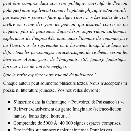
peut être compris dans son sens politique, coercitif, (le Pouvoir
politique) mais également comme l’aptitude physique et/ou morale,
par exemple « pouvoir faire quelque chose… » Les textes devront
mettre en scène des gens de pouvoir qui désirent conserver ou
acquérir plus de puissance. Super-héros, super-vilain, surhomme,
explorateur de l’impossible, mais aussi l’homme du commun face
au Pouvoir, à la suprématie ou à lui-même lorsqu’il se lance un
défi… tous les personnages caractéristiques de ce thème seront les
bienvenus. Aucun genre de l’Imaginaire (SF, fantasy, fantastique,
horreur…) ne devant être négligés.
Que le verbe exprime votre volonté de puissance !
Chaque auteur peut soumettre plusieurs textes. Nous n’acceptons ni
poésie ni littérature jeunesse. Vos nouvelles devront :
S’inscrire dans la thématique
« Pouvoir(s) & Puissance(s) ».
Relever exclusivement du genre
Imaginaire
(science-fiction,
fantasy, fantastique, horreur…).
Comprendre de 5000 Ã
40 000 signes
espaces comprises.
Être inédits sur support papier et internet. Pour les cas