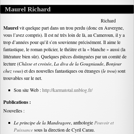
Maurel Richard
Richard
Maurel
vit quelque part dans un trou perdu (donc en Auvergne,
vous l’avez compris). Il est né très loin de là, au Cameroun, il y a
trop d’années pour qu’il s’en souvienne précisément. Il aime le
fantastique, le roman policier, le théâtre et la « blanche » aussi (la
littérature bien sûr). Quelques pièces distinguées par un comité de
lecture (
Châsse et croisée
,
La diva de la Gougniaude
,
Bonjour
chez vous
) et des nouvelles fantastiques ou étranges (
le trou
) sont
trouvables sur le net.
Son site Web :
http://karmatotal.unblog.fr/
Publications :
Nouvelles :
Le principe de la Mandragore
, anthologie
Pouvoir et
Puissance
sous la direction de Cyril Carau.