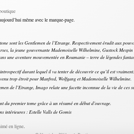
boutique
 aujourd’hui même avec le marque-page.
one sont les Gentlemen de l’Etrange. Respectivement érudit aux pouvoi
parses, la jeune gouvernante Mademoiselle Wilhelmine, Gustock Mespin 
dans une aventure mouvementée en Roumanie – terre de légendes fantasti
rospectif durant lequel il va tenter de découvrir ce qu’il est vraiment. I
evenu trop étroit pour Manfred, Wolfgang et Mademoiselle Wilhelmine.
en de l’Etrange, Imago relate une facette inconnue de la vie de ces s
t du premier tome grâce à un résumé en début d’ouvrage.
ons intérieures : Estelle Valls de Gomis
nimé en ligne
.