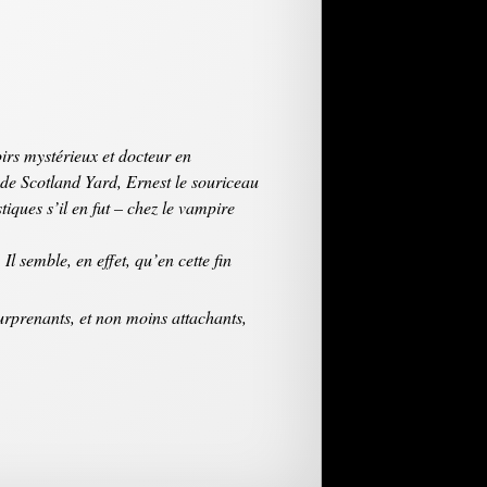
rs mystérieux et docteur en
de Scotland Yard, Ernest le souriceau
ques s’il en fut – chez le vampire
l semble, en effet, qu’en cette fin
urprenants, et non moins attachants,