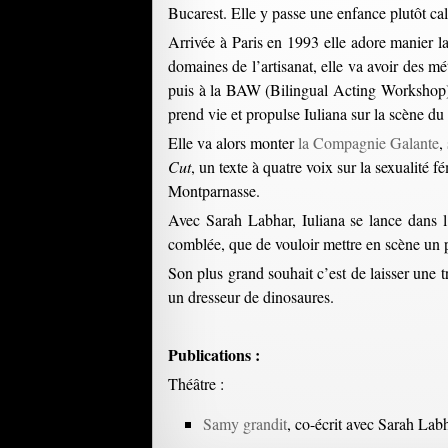
Bucarest. Elle y passe une enfance plutôt ca
Arrivée à Paris en 1993 elle adore manier la
domaines de l’artisanat, elle va avoir des m
puis à la BAW (Bilingual Acting Workshop),
prend vie et propulse Iuliana sur la scène d
Elle va alors monter
la Compagnie Galante
,
Cut
, un texte à quatre voix sur la sexualité
Montparnasse.
Avec Sarah Labhar, Iuliana se lance dans l’
comblée, que de vouloir mettre en scène un 
Son plus grand souhait c’est de laisser une t
un dresseur de dinosaures.
Publications :
Théâtre :
Samy grandit
, co-écrit avec Sarah Labh