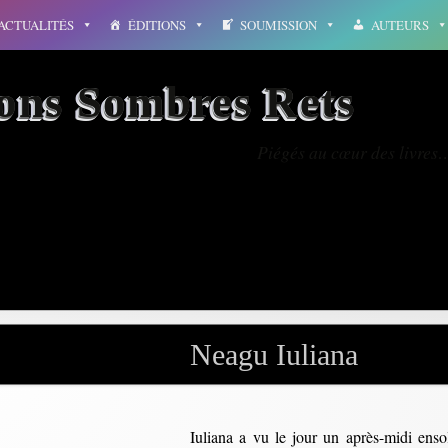
ACTUALITÉS
ÉDITIONS
SOUMISSION
AUTEURS
ions Sombres Rets
Piégés au cœur des livres
roumanie
Neagu Iuliana
Iuliana a vu le jour un après-midi ensol