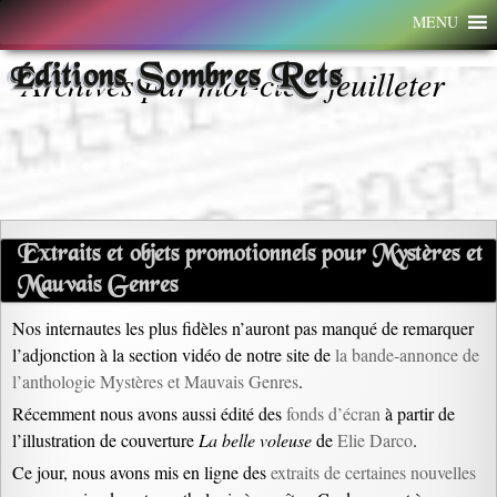
Aller
MENU
au
contenu
Éditions Sombres Rets
Archives par mot-clé : feuilleter
Extraits et objets promotionnels pour Mystères et
Mauvais Genres
Nos internautes les plus fidèles n’auront pas manqué de remarquer
l’adjonction à la section vidéo de notre site de
la bande-annonce de
l’anthologie Mystères et Mauvais Genres
.
Récemment nous avons aussi édité des
fonds d’écran
à partir de
l’illustration de couverture
La belle voleuse
de
Elie Darco
.
Ce jour, nous avons mis en ligne des
extraits de certaines nouvelles