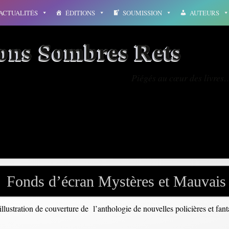
ACTUALITÉS
ÉDITIONS
SOUMISSION
AUTEURS
ions Sombres Rets
Piégés au cœur des livres
rdinateur
Fonds d’écran Mystères et Mauvais
’illustration de couverture de l’anthologie de nouvelles policières et fan