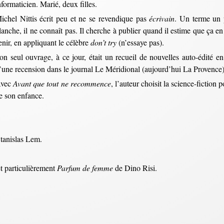
nformaticien. Marié, deux filles.
ichel Nittis écrit peu et ne se revendique pas
écrivain
. Un terme un 
lanche, il ne connaît pas. Il cherche à publier quand il estime que ça en 
enir, en appliquant le célèbre
don’t try
(n’essaye pas).
on seul ouvrage, à ce jour, était un recueil de nouvelles auto-édité e
’une recension dans le journal Le Méridional (aujourd’hui La Provence) 
vec
Avant que tout ne recommence
, l’auteur choisit la science-fiction 
e son enfance.
tanislas Lem.
t particulièrement
Parfum de femme
de Dino Risi.