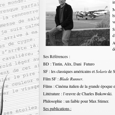
i
M
b
v
S
d
A
d
Ses Références :
BD : Tintin, Alix, Dani Futuro
SF : les classiques américains et
Solaris
de S
Film SF :
Blade Runner
.
Films : Cinéma italien de la grande époque e
Littérature : l’œuvre de Charles Bukowski.
Philosophie : un faible pour Max Stirner.
Ses publications :