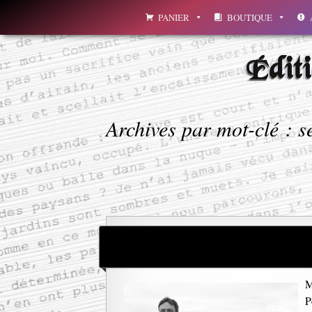
Aller
PANIER
BOUTIQUE
au
contenu
Édit
Archives par mot-clé : se
M
P