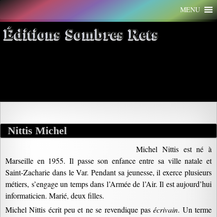
Aller
MENU
au
contenu
Éditions Sombres Rets
Archives par mot-clé :
informatien
Nittis Michel
Michel Nittis est né à
Marseille en 1955. Il passe son enfance entre sa ville natale et
Saint-Zacharie dans le Var. Pendant sa jeunesse, il exerce plusieurs
métiers, s’engage un temps dans l’Armée de l’Air. Il est aujourd’hui
informaticien. Marié, deux filles.
Michel Nittis écrit peu et ne se revendique pas
écrivain
. Un terme