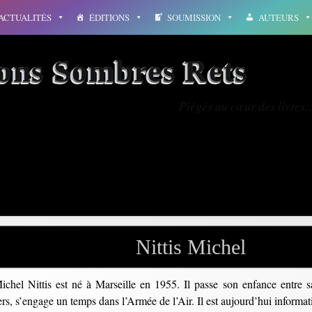
ACTUALITÉS
ÉDITIONS
SOUMISSION
AUTEURS
ions Sombres Rets
Piégés au cœur des livres
lan
Nittis Michel
ichel Nittis est né à Marseille en 1955. Il passe son enfance entre sa
ers, s’engage un temps dans l’Armée de l’Air. Il est aujourd’hui informati