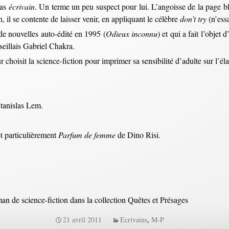
pas
écrivain
. Un terme un peu suspect pour lui. L’angoisse de la page bla
 il se contente de laisser venir, en appliquant le célèbre
don’t try
(n’ess
 de nouvelles auto-édité en 1995 (
Odieux inconnu
) et qui a fait l’obje
seillais Gabriel Chakra.
ur choisit la science-fiction pour imprimer sa sensibilité d’adulte sur l’é
tanislas Lem.
t particulièrement
Parfum de femme
de Dino Risi.
man de science-fiction dans la collection Quêtes et Présages
21 avril 2011
Ecrivains
,
M-P