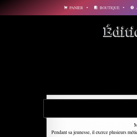
Aller
PANIER
BOUTIQUE
au
contenu
Édit
Archives par mot-clé : e
M
Pendant sa jeunesse, il exerce plusieurs méti