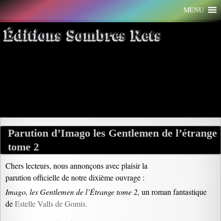
Aller
MENU
au
contenu
Éditions Sombres Rets
Archives par mot-clé : 19e
siècle
Parution d’Imago les Gentlemen de l’étrange
tome 2
Chers lecteurs, nous annonçons avec plaisir la
parution officielle de notre dixième ouvrage :
Imago, les Gentlemen de l’Étrange tome 2,
un roman fantastique
de
Estelle Valls de Gomis.