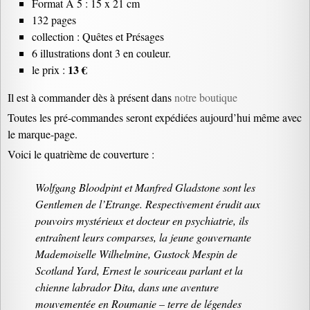
Format A 5 : 15 x 21 cm
132 pages
collection : Quêtes et Présages
6 illustrations dont 3 en couleur.
13 €
le prix :
Il est à commander dès à présent dans
notre boutique
Toutes les pré-commandes seront expédiées aujourd’hui même avec
le marque-page.
Voici le quatrième de couverture :
Wolfgang Bloodpint et Manfred Gladstone sont les
Gentlemen de l’Etrange. Respectivement érudit aux
pouvoirs mystérieux et docteur en psychiatrie, ils
entraînent leurs comparses, la jeune gouvernante
Mademoiselle Wilhelmine, Gustock Mespin de
Scotland Yard, Ernest le souriceau parlant et la
chienne labrador Dita, dans une aventure
mouvementée en Roumanie – terre de légendes