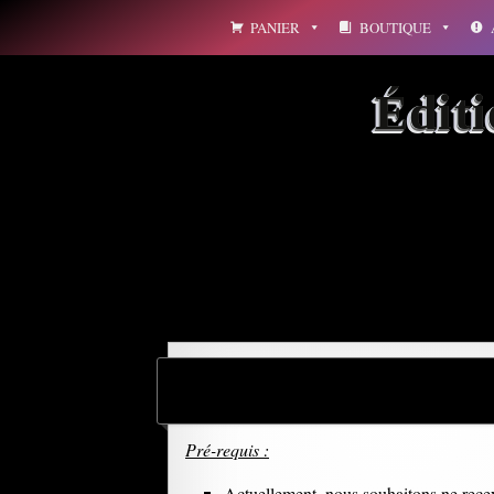
Aller
PANIER
BOUTIQUE
au
contenu
Édit
Archives par mot-clé : 
Pré-requis :
Actuellement, nous souhaitons ne rece