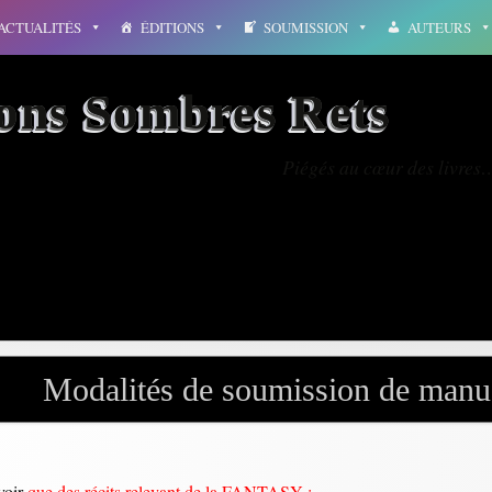
ACTUALITÉS
ÉDITIONS
SOUMISSION
AUTEURS
ions Sombres Rets
Piégés au cœur des livres
résumé
Modalités de soumission de manus
voir
que des récits relevant de la FANTASY :