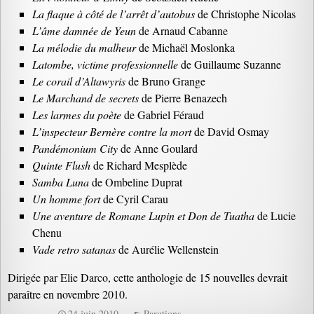
La flaque à côté de l’arrêt d’autobus
de Christophe Nicolas
L’âme damnée de Yeun
de Arnaud Cabanne
La mélodie du malheur
de Michaël Moslonka
Latombe, victime professionnelle
de Guillaume Suzanne
Le corail d’Altawyris
de Bruno Grange
Le Marchand de secrets
de Pierre Benazech
Les larmes du poète
de Gabriel Féraud
L’inspecteur Bernère contre la mort
de David Osmay
Pandémonium City
de Anne Goulard
Quinte Flush
de Richard Mesplède
Samba Luna
de Ombeline Duprat
Un homme fort
de Cyril Carau
Une aventure de Romane Lupin et Don de Tuatha
de Lucie
Chenu
Vade retro satanas
de Aurélie Wellenstein
Dirigée par Elie Darco, cette anthologie de 15 nouvelles devrait
paraître en novembre 2010.
24 juin 2010
Parutions