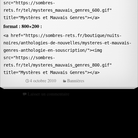
src="https://sombres-
rets.fr/tel/mysteres_mauvais_genres_600.gif"
title
="Mystères et Mauvais Genres">
</a
>
format : 800×200 :
<a href="https://sombres-rets.fr/boutique/nuits-
noires/anthologies-de-nouvelles/mysteres-et-mauvais-
genres-anthologie-en-souscription/"><img
src="https://sombres-
rets.fr/tel/mysteres_mauvais_genres_800.gif"
title
="Mystères et Mauvais Genres">
</a
>
4 octobre 2010
Bannières
Laisser un commentaire