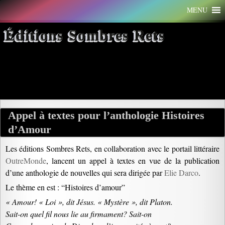
Aller
MENU
au
contenu
Éditions Sombres Rets
Archives par mot-clé : amant
Appel à textes pour l’anthologie Histoires
d’Amour
Les éditions Sombres Rets, en collaboration avec le portail littéraire
OutreMonde
, lancent un appel à textes en vue de la publication
d’une anthologie de nouvelles qui sera dirigée par
Elie Darco
.
Le thème en est : “Histoires d’amour”
« Amour! « Loi », dit Jésus. « Mystère », dit Platon.
Sait-on quel fil nous lie au firmament? Sait-on