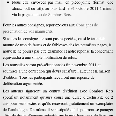
Nous être envoyées par mail, en pièce-jointe (format .doc,
.docx, .odt ou .rtf), au plus tard le 31 octobre 2011 à minuit,
via la page
contact de Sombres Rets
.
Pour les autres consignes, reportez-vous aux
Consignes de
présentation de vos manuscrits
.
Si toutes les consignes ne sont pas respectées, ou si le texte fait
montre de trop de fautes et de faiblesses dès les premières pages, la
nouvelle ne pourra pas être examinée et notre réponse la concernant
équivaudra à une simple notification de refus.
Les nouvelles seront pré-sélectionnées fin novembre 2011 et
soumises à une correction qui devra satisfaire l’auteur et la maison
d’édition. Tous les participants recevront une réponse de
délibération argumentée.
Les auteurs signeront un contrat d’édition avec Sombres Rets
spécifiant notamment qu’aura cours une durée d’exclusivité de 2
ans pour leurs textes et qu’ils recevront gratuitement un exemplaire
de l’anthologie. De même, il sera stipulé qu’ils pourront se partager
10% de droits d’auteurs calculés sur le prix hors-taxe du livre, ou