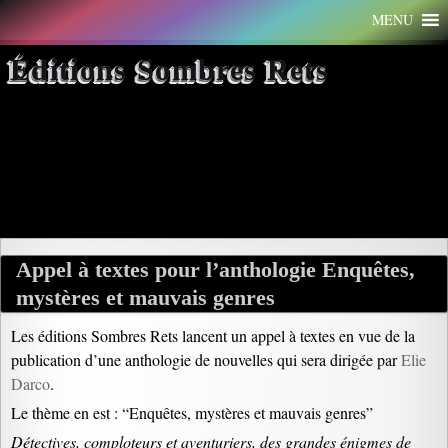
Aller
MENU
au
contenu
Éditions Sombres Rets
Archives par mot-clé :
espionnage
Appel à textes pour l’anthologie Enquêtes,
mystères et mauvais genres
Les éditions Sombres Rets lancent un appel à textes en vue de la
publication d’une anthologie de nouvelles qui sera dirigée par
Elie
Darco
.
Le thème en est : “Enquêtes, mystères et mauvais genres”
Détectives, comploteurs et aventuriers, des grandes énigmes de