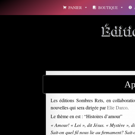
Aller
PANIER
BOUTIQUE
au
contenu
Édit
Ap
Les éditions Sombres Rets, en collaboration
nouvelles qui sera dirigée par
Elie Darco
.
Le thème en est : “Histoires d’amour”
« Amour! « Loi », dit Jésus. « Mystère », di
Sait-on quel fil nous lie au firmament? Sait-