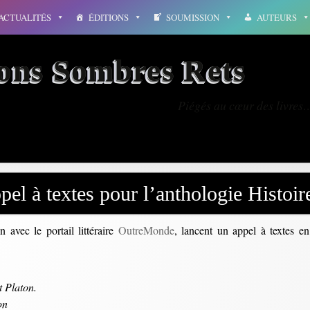
ACTUALITÉS
ÉDITIONS
SOUMISSION
AUTEURS
ions Sombres Rets
Piégés au cœur des livres
pel à textes pour l’anthologie Histoi
 avec le portail littéraire
OutreMonde
, lancent un appel à textes e
t Platon.
on