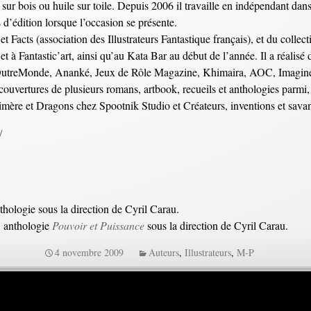
sur bois ou huile sur toile. Depuis 2006 il travaille en indépendant dans 
s d’édition lorsque l’occasion se présente.
t Facts (association des Illustrateurs Fantastique français), et du collectif
et à Fantastic’art, ainsi qu’au Kata Bar au début de l’année. Il a réalis
’OutreMonde, Ananké, Jeux de Rôle Magazine, Khimaira, AOC, Imagine 
 les couvertures de plusieurs romans, artbook, recueils et anthologies p
imère et Dragons chez Spootnik Studio et Créateurs, inventions et sava
/
nthologie sous la direction de Cyril Carau.
, anthologie
Pouvoir et Puissance
sous la direction de Cyril Carau.
4 novembre 2009
Auteurs
,
Illustrateurs
,
M-P