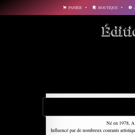
Aller
PANIER
BOUTIQUE
au
contenu
Édit
Archives par mot-clé : to
Né en 1978, Ala
Influencé par de nombreux courants artistiques