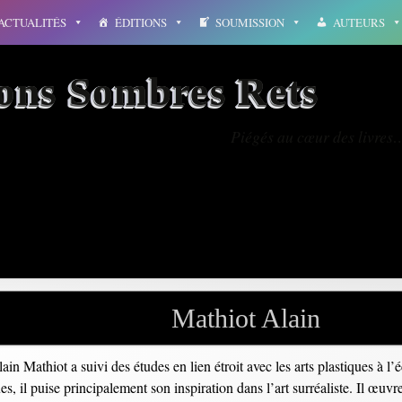
ACTUALITÉS
ÉDITIONS
SOUMISSION
AUTEURS
ions Sombres Rets
Piégés au cœur des livres
ile
Mathiot Alain
in Mathiot a suivi des études en lien étroit avec les arts plastiques à l
, il puise principalement son inspiration dans l’art surréaliste. Il œuvre 