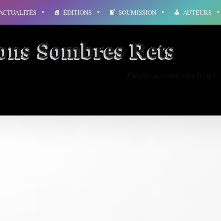
ACTUALITÉS
ÉDITIONS
SOUMISSION
AUTEURS
ions Sombres Rets
Piégés au cœur des livres