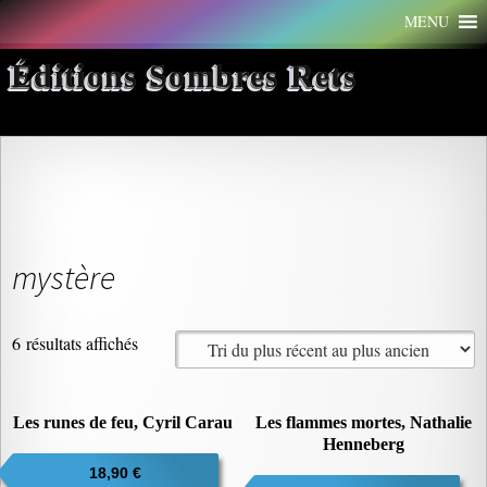
Aller
MENU
au
contenu
Éditions Sombres Rets
mystère
Trié
6 résultats affichés
du
plus
récent
Les runes de feu, Cyril Carau
Les flammes mortes, Nathalie
au
Henneberg
plus
18,90
€