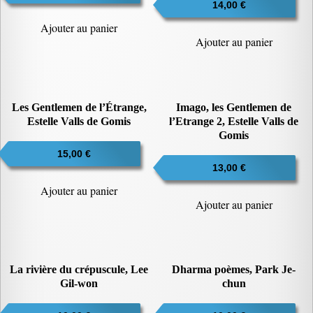
ancien
14,00
€
Ajouter au panier
Ajouter au panier
Les Gentlemen de l’Étrange,
Imago, les Gentlemen de
Estelle Valls de Gomis
l’Etrange 2, Estelle Valls de
Gomis
15,00
€
13,00
€
Ajouter au panier
Ajouter au panier
La rivière du crépuscule, Lee
Dharma poèmes, Park Je-
Gil-won
chun