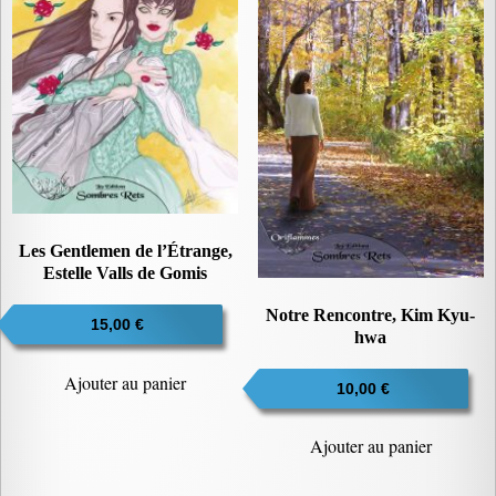
ancien
Les Gentlemen de l’Étrange,
Estelle Valls de Gomis
Notre Rencontre, Kim Kyu-
15,00
€
hwa
Ajouter au panier
10,00
€
Ajouter au panier