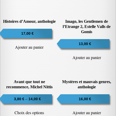
Histoires d’Amour, anthologie
Imago, les Gentlemen de
l’Etrange 2, Estelle Valls de
Gomis
17,00
€
13,00
€
Ajouter au panier
Ajouter au panier
Avant que tout ne
Mystères et mauvais genres,
recommence, Michel Nittis
anthologie
3,80
€
–
14,00
€
16,00
€
Ce
Choix des options
Ajouter au panier
produit