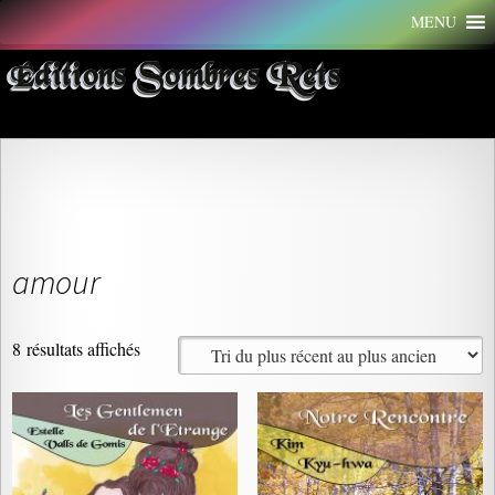
Aller
MENU
au
contenu
Éditions Sombres Rets
amour
Trié
8 résultats affichés
du
plus
récent
au
plus