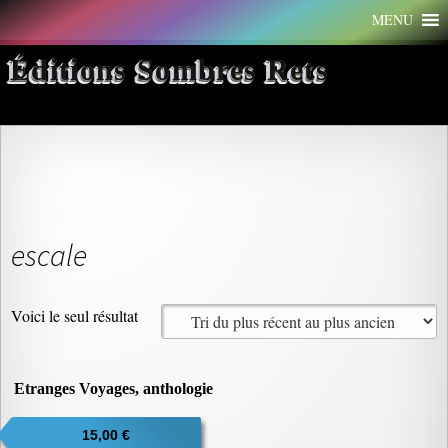
Aller
MENU
au
contenu
Éditions Sombres Rets
escale
Voici le seul résultat
Etranges Voyages, anthologie
15,00
€