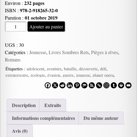
232 pages
Environ :
978-2-918265-32-0
ISBN :
01 octobre 2019
Parution :
quantité
Ajouter au panier
de
Les
UGS :
30
Géants
Catégories :
Jeunesse
,
Livres Sombres Rets
,
Pièges à rêves
,
Blancs,
Romans
Emmanuel
Ardichvili
Étiquettes :
adolescent
,
aventure
,
bataille
,
découverte
,
défi
,
extraterrestre
,
écologie
,
évasion
,
guerre
,
jeunesse
,
planet opera
,
pouvoir
,
roman
,
science-fiction
,
sf
,
tour
Description
Extraits
Informations complémentaires
Du même auteur
Avis (0)