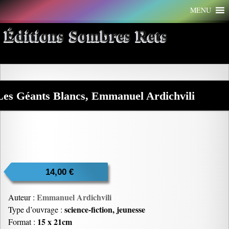
Aller
MENU
au
contenu
Éditions Sombres Rets
Les Géants Blancs, Emmanuel Ardichvili
14,00
€
Emmanuel Ardichvili
Auteur :
science-fiction, jeunesse
Type d’ouvrage :
15 x 21cm
Format :