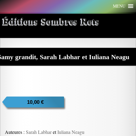
Aller
MENU
au
contenu
Éditions Sombres Rets
Samy grandit, Sarah Labhar et Iuliana Neagu
10,00
€
Auteures :
Sarah Labhar
et
Iuliana Neagu