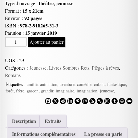
théâtre, jeunesse
Type d’ouvrage :
15 x 21cm
Format :
92 pages
Environ :
978-2-918265-31-3
ISBN :
15 janvier 2019
Parution :
quantité
Ajouter au panier
de
Samy
UGS :
29
grandit,
Catégories :
Jeunesse
,
Livres Sombres Rets
,
Pièges à rêves
,
Sarah
Romans
Labhar
et
Étiquettes :
amitié
,
animation
,
aventure
,
comédie
,
enfant
,
fantastique
,
forêt
,
frère
,
garçon
,
grandir
,
imaginaire
,
imagination
,
jeunesse
,
Iuliana
magie
,
musique
,
peur
,
piano
,
pièce
,
rêve
,
soeur
,
spectacle
,
théâtre
,
Neagu
voyage
Description
Extraits
Informations complémentaires
La presse en parle