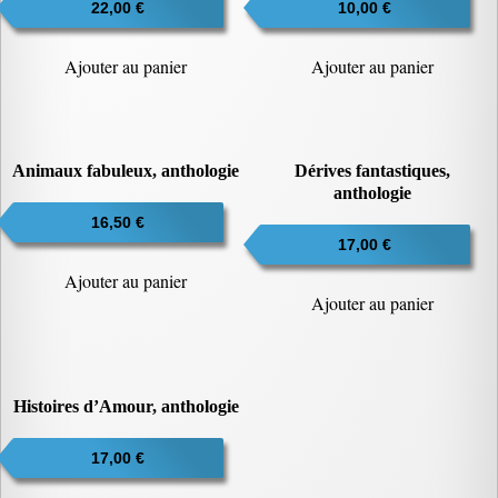
22,00
€
ancien
10,00
€
Ajouter au panier
Ajouter au panier
Animaux fabuleux, anthologie
Dérives fantastiques,
anthologie
16,50
€
17,00
€
Ajouter au panier
Ajouter au panier
Histoires d’Amour, anthologie
17,00
€