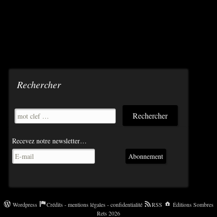
Navigation
des
articles
Rechercher
Recevez notre newsletter…
Abonnement
Wordpress
Crédits - mentions légales - confidentialité
RSS
Éditions Sombres
Rets 2026