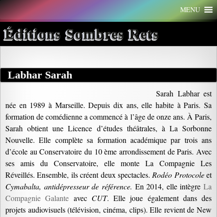
Aller
MENU
au
contenu
Éditions Sombres Rets
Labhar Sarah
Sarah Labhar est
née en 1989 à Marseille. Depuis dix ans, elle habite à Paris. Sa
formation de comédienne a commencé à l’âge de onze ans. À Paris,
Sarah obtient une Licence d’études théâtrales, à La Sorbonne
Nouvelle. Elle complète sa formation académique par trois ans
d’école au Conservatoire du 10 ème arrondissement de Paris. Avec
ses amis du Conservatoire, elle monte La Compagnie Les
Réveillés. Ensemble, ils créent deux spectacles.
Rodéo Protocole
et
Cymabalta, antidépresseur de référence.
En 2014, elle intègre
La
Compagnie Galante
avec
CUT
. Elle joue également dans des
projets audiovisuels (télévision, cinéma, clips). Elle revient de New