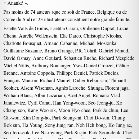
« Ananké ».
Pas moins de 74 auteurs (que ce soit de France, Belgique ou de
Corée du Sud) et 23 illustrateurs constituent notre grande famille.
Estelle Valls de Gomis, Laetitia Carau, Ombeline Duprat, Lucie
Chenu, Aurélie Wellenstein, Elie Darco, Christophe Nicolas,
Charlotte Bousquet, Arnaud Cabanne, Michaël Moslonka,
Guillaume Suzanne, Bruno Grange, P.R. Tohril, Gabriel Féraud,
David Osmay, Anne Goulard, Sébastien Ruche, Richard Mesplède,
Michel Nittis, Anthony Boulanger, Yves-Daniel Crouzet, Céline
Brenne, Antoine Coppola, Philippe Deniel, Patrick Duclos,
François Manson, Richard Maurel, Didier Reboussin, Thibault
Scohier, Alsem Wiseman, Agnès Laroche, Shunga, Florent jaga,
William Blanc, Albin Lazariani, Axel Angel, Romano Vlad
Janulewicz, Cyril Carau, Han Yong-woon, Seo Jeong-ju, Ko
Chang-soo, Kang Woo-sik, Moon Hyo-chee, Park Je-chun, Lee
Gil-won, Kim Dong-ho, Park Seung-mi, Choi Do-sun, Chung
Bok-sun, Ha Young, Song Jung-ran, Noh Heh-bong, Ko Jung-ae,
Seo Joo-seok, Lee Na-myung, Park Su-jin, Park Soon-deuk, Choi