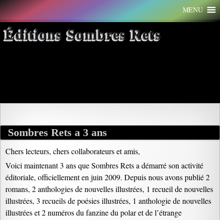
Aller
MENU
au
contenu
Éditions Sombres Rets
Archives par mot-clé : Song
Jung-ran
Sombres Rets a 3 ans
Chers lecteurs, chers collaborateurs et amis,
Voici maintenant 3 ans que Sombres Rets a démarré son activité
éditoriale, officiellement en juin 2009. Depuis nous avons publié 2
romans, 2 anthologies de nouvelles illustrées, 1 recueil de nouvelles
illustrées, 3 recueils de poésies illustrées, 1 anthologie de nouvelles
illustrées et 2 numéros du fanzine du polar et de l’étrange