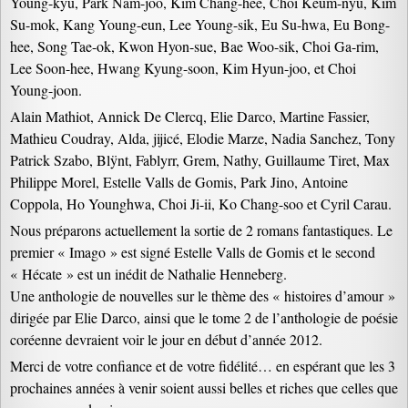
Young-kyu, Park Nam-joo, Kim Chang-hee, Choi Keum-nyu, Kim
Su-mok, Kang Young-eun, Lee Young-sik, Eu Su-hwa, Eu Bong-
hee, Song Tae-ok, Kwon Hyon-sue, Bae Woo-sik, Choi Ga-rim,
Lee Soon-hee, Hwang Kyung-soon, Kim Hyun-joo, et Choi
Young-joon.
Alain Mathiot, Annick De Clercq, Elie Darco, Martine Fassier,
Mathieu Coudray, Alda, jijicé, Elodie Marze, Nadia Sanchez, Tony
Patrick Szabo, Blÿnt, Fablyrr, Grem, Nathy, Guillaume Tiret, Max
Philippe Morel, Estelle Valls de Gomis, Park Jino, Antoine
Coppola, Ho Younghwa, Choi Ji-ii, Ko Chang-soo et Cyril Carau.
Nous préparons actuellement la sortie de 2 romans fantastiques. Le
premier « Imago » est signé Estelle Valls de Gomis et le second
« Hécate » est un inédit de Nathalie Henneberg.
Une anthologie de nouvelles sur le thème des « histoires d’amour »
dirigée par Elie Darco, ainsi que le tome 2 de l’anthologie de poésie
coréenne devraient voir le jour en début d’année 2012.
Merci de votre confiance et de votre fidélité… en espérant que les 3
prochaines années à venir soient aussi belles et riches que celles que