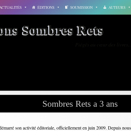
ACTUALITÉS
ÉDITIONS
SOUMISSION
AUTEURS
ions Sombres Rets
Piégés au cœur des livres
Eu Su-hwa
Sombres Rets a 3 ans
marré son activité éditoriale, officiellement en juin 2009. Depuis nou