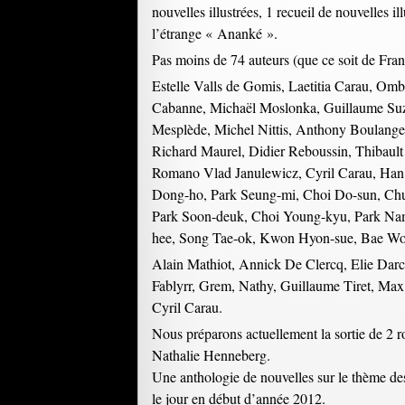
nouvelles illustrées, 1 recueil de nouvelles i
l’étrange « Ananké ».
Pas moins de 74 auteurs (que ce soit de Fran
Estelle Valls de Gomis, Laetitia Carau, Om
Cabanne, Michaël Moslonka, Guillaume Suz
Mesplède, Michel Nittis, Anthony Boulanger
Richard Maurel, Didier Reboussin, Thibault
Romano Vlad Janulewicz, Cyril Carau, Han
Dong-ho, Park Seung-mi, Choi Do-sun, Chu
Park Soon-deuk, Choi Young-kyu, Park Na
hee, Song Tae-ok, Kwon Hyon-sue, Bae Wo
Alain Mathiot, Annick De Clercq, Elie Darco
Fablyrr, Grem, Nathy, Guillaume Tiret, Max
Cyril Carau.
Nous préparons actuellement la sortie de 2 r
Nathalie Henneberg.
Une anthologie de nouvelles sur le thème des
le jour en début d’année 2012.