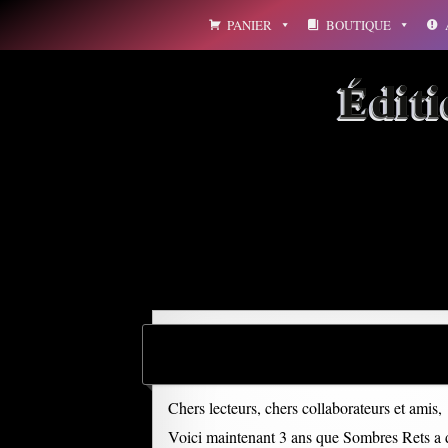
Aller
PANIER
BOUTIQUE
au
contenu
Édit
Archives par mot-clé : 
Chers lecteurs, chers collaborateurs et amis,
Voici maintenant 3 ans que Sombres Rets a dé