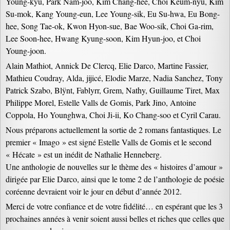
Young-kyu, Park Nam-joo, Kim Chang-hee, Choi Keum-nyu, Kim
Su-mok, Kang Young-eun, Lee Young-sik, Eu Su-hwa, Eu Bong-
hee, Song Tae-ok, Kwon Hyon-sue, Bae Woo-sik, Choi Ga-rim,
Lee Soon-hee, Hwang Kyung-soon, Kim Hyun-joo, et Choi
Young-joon.
Alain Mathiot, Annick De Clercq, Elie Darco, Martine Fassier,
Mathieu Coudray, Alda, jijicé, Elodie Marze, Nadia Sanchez, Tony
Patrick Szabo, Blÿnt, Fablyrr, Grem, Nathy, Guillaume Tiret, Max
Philippe Morel, Estelle Valls de Gomis, Park Jino, Antoine
Coppola, Ho Younghwa, Choi Ji-ii, Ko Chang-soo et Cyril Carau.
Nous préparons actuellement la sortie de 2 romans fantastiques. Le
premier « Imago » est signé Estelle Valls de Gomis et le second
« Hécate » est un inédit de Nathalie Henneberg.
Une anthologie de nouvelles sur le thème des « histoires d’amour »
dirigée par Elie Darco, ainsi que le tome 2 de l’anthologie de poésie
coréenne devraient voir le jour en début d’année 2012.
Merci de votre confiance et de votre fidélité… en espérant que les 3
prochaines années à venir soient aussi belles et riches que celles que