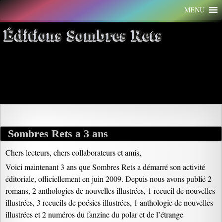
Aller
MENU
au
contenu
Éditions Sombres Rets
Archives par mot-clé : élodie
Marze
Sombres Rets a 3 ans
Chers lecteurs, chers collaborateurs et amis,
Voici maintenant 3 ans que Sombres Rets a démarré son activité
éditoriale, officiellement en juin 2009. Depuis nous avons publié 2
romans, 2 anthologies de nouvelles illustrées, 1 recueil de nouvelles
illustrées, 3 recueils de poésies illustrées, 1 anthologie de nouvelles
illustrées et 2 numéros du fanzine du polar et de l’étrange