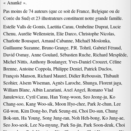
« Ananké ».
Pas moins de 74 auteurs (que ce soit de France, Belgique ou de
Corée du Sud) et 23 illustrateurs constituent notre grande famille.
Estelle Valls de Gomis, Laetitia Carau, Ombeline Duprat, Lucie
Chenu, Aurélie Wellenstein, Elie Darco, Christophe Nicolas,
Charlotte Bousquet, Arnaud Cabanne, Michaël Moslonka,
Guillaume Suzanne, Bruno Grange, P.R. Tohril, Gabriel Féraud,
David Osmay, Anne Goulard, Sébastien Ruche, Richard Mesplède,
Michel Nittis, Anthony Boulanger, Yves-Daniel Crouzet, Céline
Brenne, Antoine Coppola, Philippe Deniel, Patrick Duclos,
François Manson, Richard Maurel, Didier Reboussin, Thibault
Scohier, Alsem Wiseman, Agnès Laroche, Shunga, Florent jaga,
William Blanc, Albin Lazariani, Axel Angel, Romano Vlad
Janulewicz, Cyril Carau, Han Yong-woon, Seo Jeong-ju, Ko
Chang-soo, Kang Woo-sik, Moon Hyo-chee, Park Je-chun, Lee
Gil-won, Kim Dong-ho, Park Seung-mi, Choi Do-sun, Chung
Bok-sun, Ha Young, Song Jung-ran, Noh Heh-bong, Ko Jung-ae,
Seo Joo-seok, Lee Na-myung, Park Su-jin, Park Soon-deuk, Choi