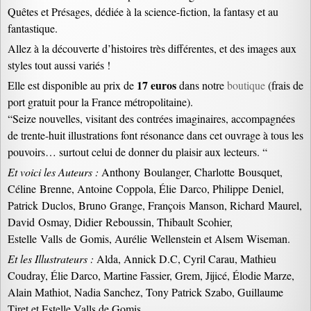
Quêtes et Présages, dédiée à la science-fiction, la fantasy et au
fantastique.
Allez à la découverte d’histoires très différentes, et des images aux
styles tout aussi variés !
17 euros
Elle est disponible au prix de
dans notre
boutique
(frais de
port gratuit pour la France métropolitaine).
“Seize nouvelles, visitant des contrées imaginaires, accompagnées
de trente-huit illustrations font résonance dans cet ouvrage à tous les
pouvoirs… surtout celui de donner du plaisir aux lecteurs. “
Et voici les Auteurs :
Anthony Boulanger, Charlotte Bousquet,
Céline Brenne, Antoine Coppola, Élie Darco, Philippe Deniel,
Patrick Duclos, Bruno Grange, François Manson, Richard Maurel,
David Osmay, Didier Reboussin, Thibault Scohier,
Estelle Valls de Gomis, Aurélie Wellenstein et Alsem Wiseman.
Et les Illustrateurs :
Alda, Annick D.C, Cyril Carau, Mathieu
Coudray, Élie Darco, Martine Fassier, Grem, Jijicé, Élodie Marze,
Alain Mathiot, Nadia Sanchez, Tony Patrick Szabo, Guillaume
Tiret et Estelle Valls de Gomis.